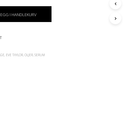
G
E
LEGG I HANDLEKURV
N
P
R
O
T
D
U
K
AGE
,
EVE TAYLOR
,
OLJER
,
SERUM
T
E
R
I
H
A
N
D
L
E
K
U
R
V