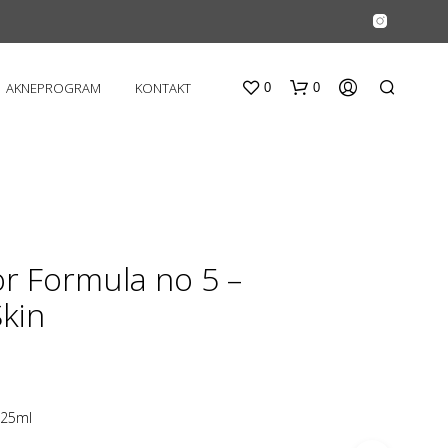
AKNEPROGRAM
KONTAKT
0
0
or Formula no 5 –
kin
D
U
H
A
R
l 25ml
I
N