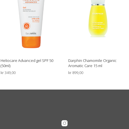
Heliocare Advanced gel SPF 50
Darphin Chamomile Organic
(50ml)
Aromatic Care 15 ml
kr
349,00
kr
899,00
LES MER
LEGG I HANDLEKURV