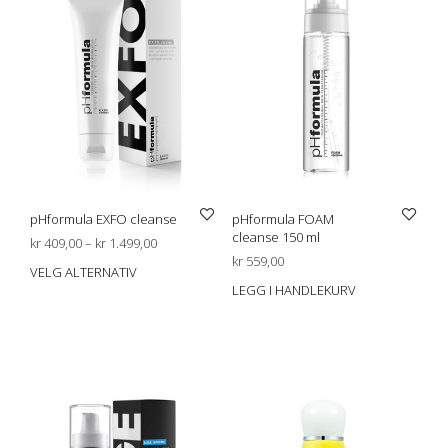
pHformula EXFO cleanse
pHformula FOAM
cleanse 150 ml
Prisområde:
kr
409,00
–
kr
1.499,00
kr 409,00
kr
559,00
VELG ALTERNATIV
Dette
til
LEGG I HANDLEKURV
produktet
kr 1.499,00
har
flere
varianter.
Alternativene
kan
velges
på