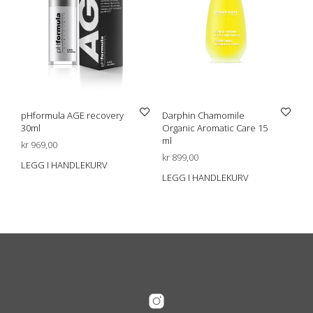
produktsiden
pHformula AGE recovery
Darphin Chamomile
30ml
Organic Aromatic Care 15
ml
kr
969,00
kr
899,00
LEGG I HANDLEKURV
LEGG I HANDLEKURV