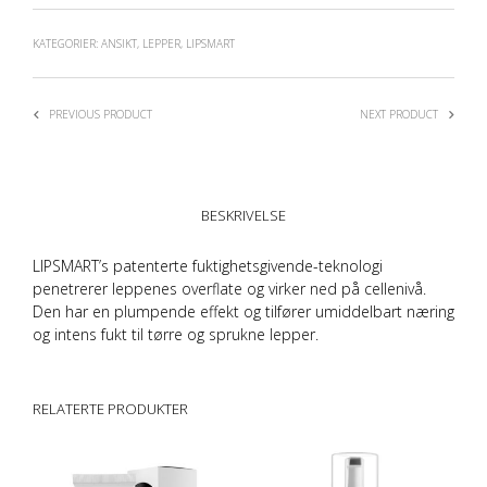
KATEGORIER:
ANSIKT
,
LEPPER
,
LIPSMART
PREVIOUS PRODUCT
NEXT PRODUCT
BESKRIVELSE
LIPSMART’s
patenterte fuktighetsgivende-teknologi
penetrerer leppenes overflate og virker ned på cellenivå.
Den har en plumpende effekt og tilfører umiddelbart næring
og intens fukt til tørre og sprukne lepper.
RELATERTE PRODUKTER