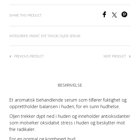
SHARE THIS PRODUCT
KATEGORIER:
ANSIKT
,
EVE TAYLOR
,
OLJER
,
SERUM
PREVIOUS PRODUCT
NEXT PRODUCT
BESKRIVELSE
Et aromatisk behandlende serum som tilfører fuktighet og
opprettholder balansen i huden, for en sunn hudhelse.
Oljen trekker dypt ned i huden og inneholder antioksidanter
som motvirker oksidativt stress i huden og beskytter mot
frie radikaler.
For en normal og kombinert hud.