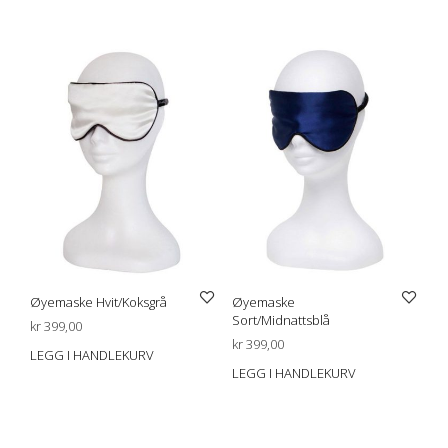
Øyemaske Hvit/Koksgrå
Øyemaske
Sort/Midnattsblå
kr
399,00
kr
399,00
LEGG I HANDLEKURV
LEGG I HANDLEKURV