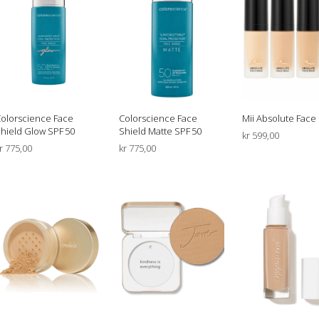
olorscience Face
Colorscience Face
Mii Absolute Face
hield Glow SPF 50
Shield Matte SPF 50
kr
599,00
r
775,00
kr
775,00
VELG ALTERNATIV
LEGG I HANDLEKURV
LEGG I HANDLEKURV
ne
en