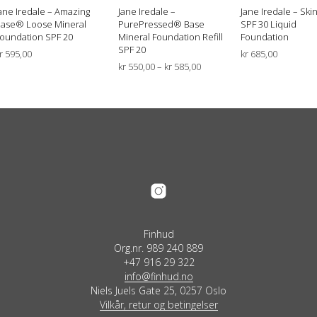
ane Iredale – Amazing
Jane Iredale –
Jane Iredale – Skin
ase® Loose Mineral
PurePressed® Base
SPF 30 Liquid
oundation SPF 20
Mineral Foundation Refill
Foundation
SPF 20
r
595,00
kr
685,00
Prisområde:
kr
550,00
–
kr
585,00
VELG ALTERNATIV
VELG ALTERNATIV
Dette
kr 550,00
VELG ALTERNATIV
Dette
produktet
til
produktet
har
kr 585,00
har
flere
flere
varianter.
ne
varianter.
Alternativene
Alternativene
kan
kan
velges
velges
på
en
på
produktsiden
produktsiden
Finhud
Org.nr. 989 240 889
+47 916 29 322
info@finhud.no
Niels Juels Gate 25, 0257 Oslo
Vilkår, retur og betingelser