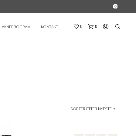
AKNEPROGRAM
KONTAKT
0
0
D
U
SORTER ETTER NYESTE
H
A
R
I
N