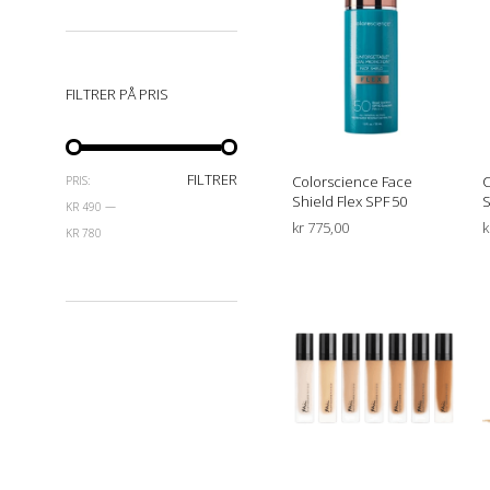
FILTRER PÅ PRIS
MIN.
MAKSPRIS
FILTRER
Colorscience Face
C
PRIS:
Shield Flex SPF 50
S
PRIS
KR 490
—
kr
775,00
k
KR 780
VELG ALTERNATIV
Dette
produktet
har
flere
varianter.
Alternative
kan
velges
på
produktsid