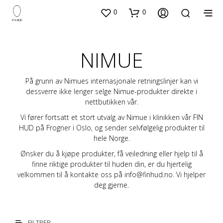
0
0
NIMUE
På grunn av Nimues internasjonale retningslinjer kan vi
dessverre ikke lenger selge Nimue-produkter direkte i
nettbutikken vår.
Vi fører fortsatt et stort utvalg av Nimue i klinikken vår FIN
HUD på Frogner i Oslo, og sender selvfølgelig produkter til
hele Norge.
Ønsker du å kjøpe produkter, få veiledning eller hjelp til å
finne riktige produkter til huden din, er du hjertelig
velkommen til å kontakte oss på info@finhud.no. Vi hjelper
deg gjerne.
FILTRER