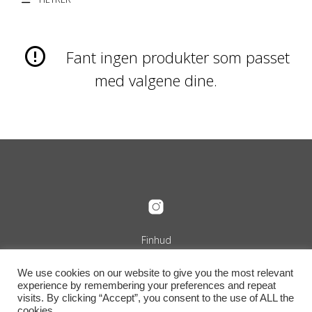
Fant ingen produkter som passet
med valgene dine.
Finhud
Org.nr. 989 240 889
+47 916 29 322
We use cookies on our website to give you the most relevant
info@finhud.no
experience by remembering your preferences and repeat
Niels Juels Gate 25, 0257 Oslo
visits. By clicking “Accept”, you consent to the use of ALL the
Vilkår, retur og betingelser
cookies.