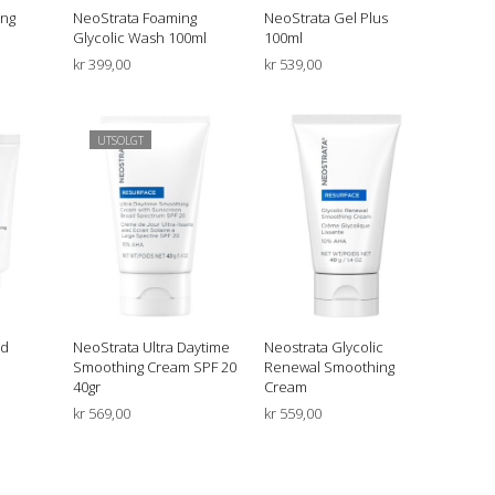
E
ing
NeoStrata Foaming
NeoStrata Gel Plus
N
Glycolic Wash 100ml
100ml
.
kr
399,00
kr
539,00
URV
LEGG I HANDLEKURV
LEGG I HANDLEKURV
UTSOLGT
ed
NeoStrata Ultra Daytime
Neostrata Glycolic
Smoothing Cream SPF 20
Renewal Smoothing
40gr
Cream
kr
569,00
kr
559,00
URV
LES MER
LEGG I HANDLEKURV