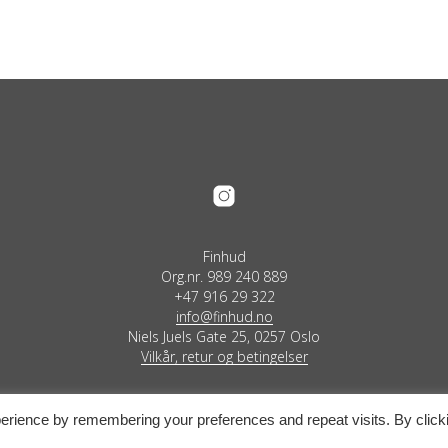
Finhud
Org.nr. 989 240 889
+47 916 29 322
info@finhud.no
Niels Juels Gate 25, 0257 Oslo
Vilkår, retur og betingelser
erience by remembering your preferences and repeat visits. By click