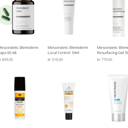
esoestetic Blemiderm
Mesoestetic Blemiderm
Mesoestetic Blem
aps 60 stk
Local Control 10ml
Resurfacing Gel 5
r
839,00
kr
519,00
kr
779,00
LEGG I HANDLEKURV
LEGG I HANDLEKURV
LEGG I HANDLEK