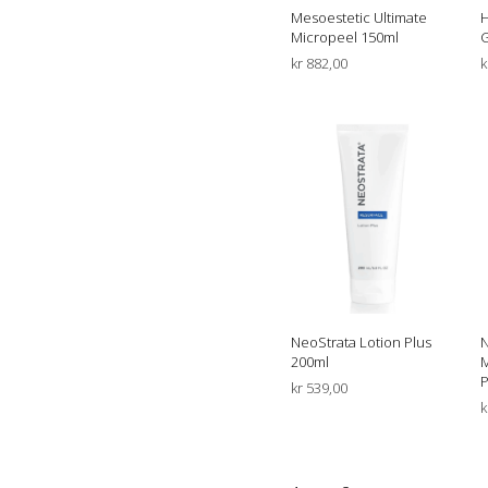
Mesoestetic Ultimate
H
Micropeel 150ml
G
kr
882,00
k
LEGG I HANDLEKURV
NeoStrata Lotion Plus
N
200ml
M
P
kr
539,00
k
LEGG I HANDLEKURV