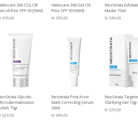
eliocare 360 COLOR
Heliocare 360 Gel Oil
NeoStrata Exfoliat
el oil-free SPF 50 (50ml)
Free SPF 50 (50ml)
Maske 75ml
r
399,00
kr
399,00
kr
549,00
VELG ALTERNATIV
LEGG I HANDLEKURV
LEGG I HANDLEK
Dette
produktet
har
flere
varianter.
Alternativene
kan
velges
på
produktsiden
eoStrata Glycolic
Neostrata Post-Acne
NeoStrata Target
icrodermabrasion
Mark Correcting Serum
Clarifying Gel 15gr
olish 75gr
30ml
kr
329,00
r
629,00
kr
699,00
LEGG I HANDLEK
LEGG I HANDLEKURV
LEGG I HANDLEKURV