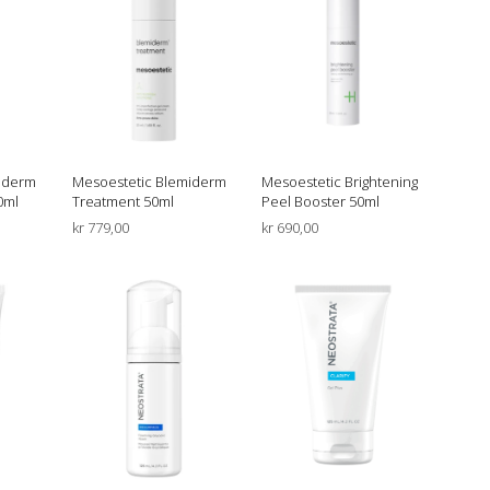
G
E
N
P
R
O
D
U
K
iderm
Mesoestetic Blemiderm
Mesoestetic Brightening
T
0ml
Treatment 50ml
Peel Booster 50ml
E
kr
779,00
kr
690,00
R
URV
LEGG I HANDLEKURV
LEGG I HANDLEKURV
I
H
A
N
D
L
E
K
U
R
V