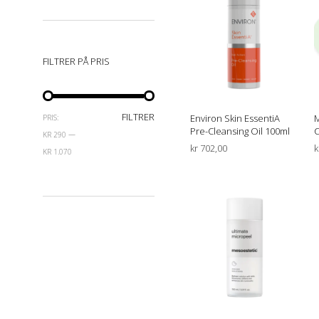
FILTRER PÅ PRIS
MIN.
MAKSPRIS
FILTRER
Environ Skin EssentiA
M
PRIS:
Pre-Cleansing Oil 100ml
C
PRIS
KR 290
—
kr
702,00
k
KR 1.070
LEGG I HANDLEKURV