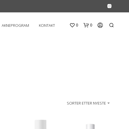
AKNEPROGRAM
KONTAKT
0
0
D
U
SORTER ETTER NYESTE
H
A
R
I
N