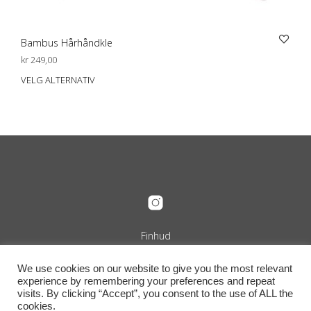
Bambus Hårhåndkle
kr
249,00
VELG ALTERNATIV
Dett
prod
har
flere
varia
Alte
kan
velg
på
prod
Finhud
Org.nr. 989 240 889
+47 916 29 322
We use cookies on our website to give you the most relevant
info@finhud.no
experience by remembering your preferences and repeat
Niels Juels Gate 25, 0257 Oslo
visits. By clicking “Accept”, you consent to the use of ALL the
Vilkår, retur og betingelser
cookies.