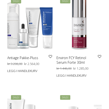
SALG!
SALG!
Antiage Pakke-Pluss
Environ FCY Retinol
Serum Forte 30ml
Opprinnelig
Nåværende
kr
3.206,00
kr
2.564,00
pris
pris
Opprinnelig
Nåværende
kr
1.446,00
kr
1.285,00
LEGG I HANDLEKURV
var:
er:
pris
pris
LEGG I HANDLEKURV
kr 3.206,00.
kr 2.564,00.
var:
er:
kr 1.446,00.
kr 1.285,00.
SALG!
SALG!