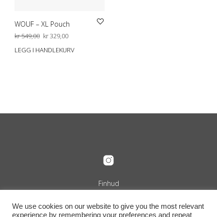
WOUF – XL Pouch
Opprinnelig
Nåværende
kr
549,00
kr
329,00
pris
pris
LEGG I HANDLEKURV
var:
er:
kr 549,00.
kr 329,00.
Finhud
Org.nr. 989 240 889
+47 916 29 322
We use cookies on our website to give you the most relevant
info@finhud.no
experience by remembering your preferences and repeat