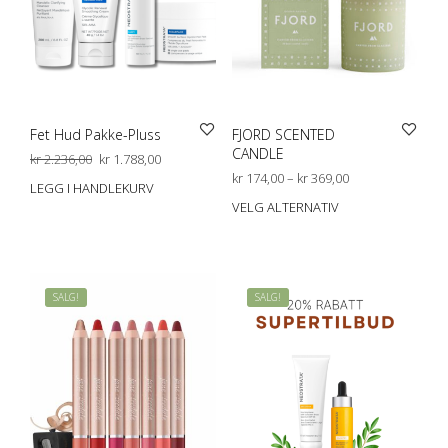
Fet Hud Pakke-Pluss
FJORD SCENTED
CANDLE
Opprinnelig
Nåværende
kr
2.236,00
kr
1.788,00
pris
pris
Prisområde:
kr
174,00
–
kr
369,00
LEGG I HANDLEKURV
var:
er:
kr 174,00
VELG ALTERNATIV
Dett
kr 2.236,00.
kr 1.788,00.
til
prod
kr 369,00
har
flere
varia
SALG!
SALG!
Alte
kan
velg
på
prod