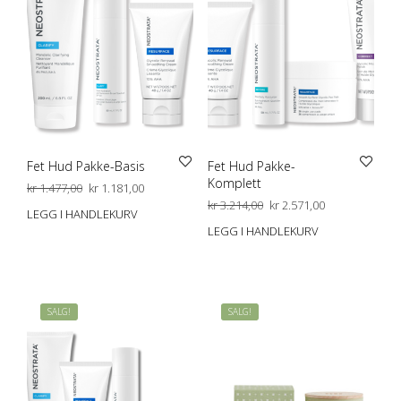
Fet Hud Pakke-Basis
Fet Hud Pakke-
Komplett
Opprinnelig
Nåværende
kr
1.477,00
kr
1.181,00
pris
pris
Opprinnelig
Nåværende
kr
3.214,00
kr
2.571,00
LEGG I HANDLEKURV
var:
er:
pris
pris
LEGG I HANDLEKURV
kr 1.477,00.
kr 1.181,00.
var:
er:
kr 3.214,00.
kr 2.571,00.
SALG!
SALG!