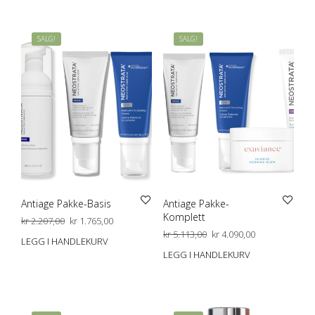
SALG!
SALG!
Antiage Pakke-Basis
Antiage Pakke-
Komplett
Opprinnelig
Nåværende
kr
2.207,00
kr
1.765,00
pris
pris
Opprinnelig
Nåværende
kr
5.113,00
kr
4.090,00
LEGG I HANDLEKURV
var:
er:
pris
pris
LEGG I HANDLEKURV
kr 2.207,00.
kr 1.765,00.
var:
er:
kr 5.113,00.
kr 4.090,00.