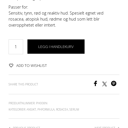
Passer for:
Sensitiv, tynn, rød og reaktiv hud. Spesielt egnet ved
rosacea, atopisk hud, rødme og hud som lett blir
overopphetet eller irritert.
LEGG I HANDLEKURV
ADD TO WISHLIST
SHARE THIS PRODUCT
PRODUKTNUMMER:
PH008N
KATEGORIER:
ANSIKT
,
PHFORMULA
,
ROSACEA
,
SERUM
PREVIOUS PRODUCT
NEXT PRODUCT