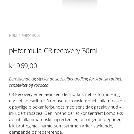
HJEM
/
PHFORMULA
pHformula CR recovery 30ml
kr
969,00
Beroligende og styrkende spesialbehandling for kronisk rødhet,
sensitivitet og rosacea
CR Recovery er en avansert dermo-kosmetisk formulering
utviklet spesielt for å
redusere kronisk rødhet, inflammasjon
og synlige blodkar
forbundet med sensitiv og reaktiv hud –
inkludert rosacea. Den inneholder et konsentrert kompleks
av
antiinflammatoriske ingredienser
,
beroligende peptider
,
lakrisrot
og
niacinamid
som sammen virker styrkende,
dempende og reparerende.