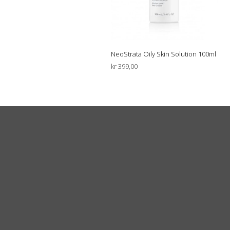
NeoStrata Oily Skin Solution 100ml
kr
399,00
LEGG I HANDLEKURV