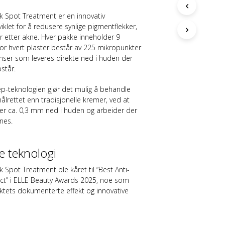
G
E
k Spot Treatment er en innovativ
N
klet for å redusere synlige pigmentflekker,
P
 etter akne. Hver pakke inneholder 9
R
vor hvert plaster består av 225 mikropunkter
O
nser som leveres direkte ned i huden der
D
står.
U
K
p-teknologien gjør det mulig å behandle
T
lrettet enn tradisjonelle kremer, ved at
E
er ca. 0,3 mm ned i huden og arbeider der
R
I
nes.
H
A
N
e teknologi
D
L
 Spot Treatment ble kåret til
“Best Anti-
E
ct” i ELLE Beauty Awards 2025
, noe som
K
ktets dokumenterte effekt og innovative
U
R
V