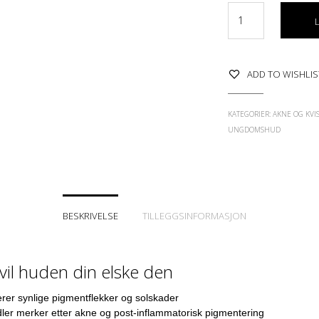
ADD TO WISHLIS
KATEGORIER:
AKNE OG KVI
UNGDOMSHUD
BESKRIVELSE
TILLEGGSINFORMASJON
vil huden din elske den
er synlige pigmentflekker og solskader
er merker etter akne og post-inflammatorisk pigmentering