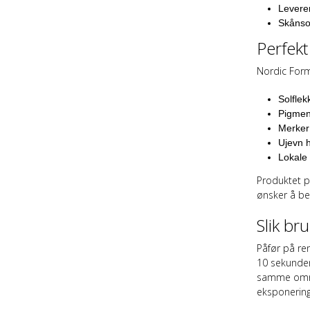
Leverer
Skånso
Perfekt
Nordic Form
Solflek
Pigmen
Merker
Ujevn 
Lokale
Produktet p
ønsker å be
Slik br
Påfør på ren
10 sekunder,
samme områd
eksponering