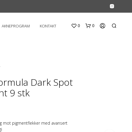
AKNEPROGRAM
KONTAKT
0
0
A
ormula Dark Spot
t 9 stk
D
U
H
A
R
ng mot pigmentflekker med avansert
I
gi
N