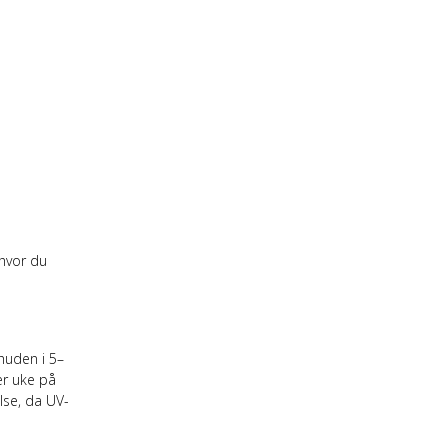
hvor du
huden i 5–
er uke på
lse, da UV-