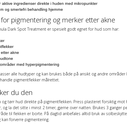
 aktive ingredienser direkte i huden med mikropunkter
m og smertefri behandling hjemme
 for pigmentering og merker etter akne
ula Dark Spot Treatment er spesielt godt egnet for hud som har:
ker
tflekker
 etter akne
hudtone
 områder med hyperpigmentering
asser alle hudtyper og kan brukes både på ansikt og andre områder 
handle pigmentflekker målrettet.
uker du den
 og tørr hud direkte på pigmentflekken. Press plasteret forsiktig mot 
 og la det sitte i minst 2 timer, gjerne over natten. Brukes 3 ganger p
e til flekken er borte. På dagtid anbefales alltid bruk av solbeskytte
 kan forverre pigmentering.