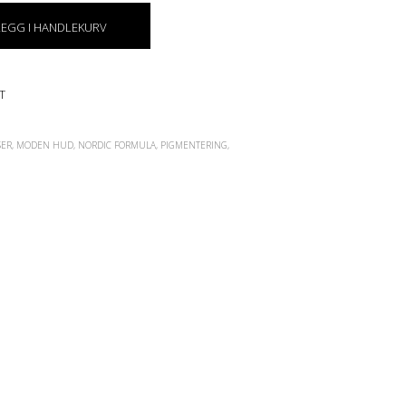
E
N
LEGG I HANDLEKURV
.
T
SER
,
MODEN HUD
,
NORDIC FORMULA
,
PIGMENTERING
,