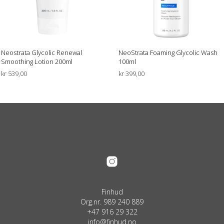
Neostrata Glycolic Renewal
NeoStrata Foaming Glycolic Wash
Smoothing Lotion 200ml
100ml
kr
539,00
kr
399,00
LEGG I HANDLEKURV
LEGG I HANDLEKURV
Finhud
Org.nr. 989 240 889
+47 916 29 322
info@finhud.no