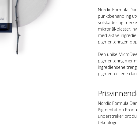
Nordic Formula Dar
punktbehandling utvi
solskader og merker
mikronål-plaster, h
med aktive ingredie
pigmenteringen opp
Den unike MicroDee
pigmentering mer må
ingrediensene treng
pigmentcellene dan
Prisvinnend
Nordic Formula Dark
Pigmentation Produ
understreker produ
teknologi.