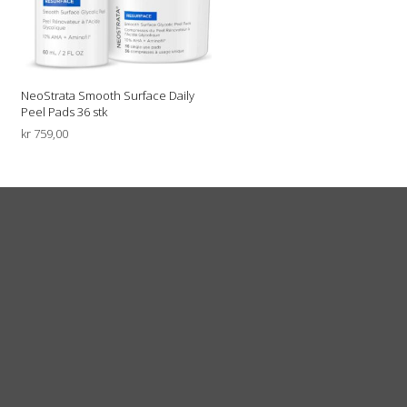
NeoStrata Smooth Surface Daily
Peel Pads 36 stk
kr
759,00
LEGG I HANDLEKURV