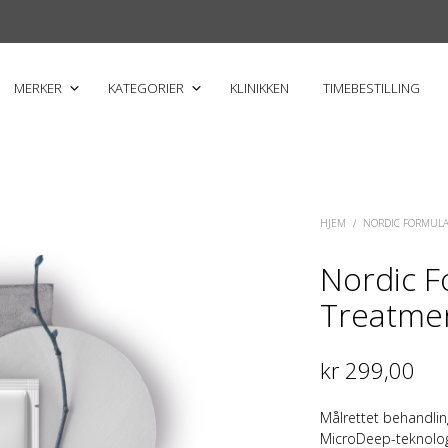
MERKER
KATEGORIER
KLINIKKEN
TIMEBESTILLING
HJEM
/
NORDIC FORMUL
Nordic F
Treatmen
kr
299,00
Målrettet behandli
MicroDeep-teknolo