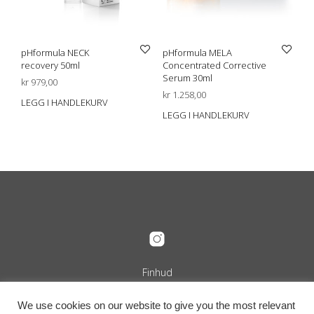
pHformula NECK
pHformula MELA
recovery 50ml
Concentrated Corrective
Serum 30ml
kr
979,00
kr
1.258,00
LEGG I HANDLEKURV
LEGG I HANDLEKURV
Finhud
Org.nr. 989 240 889
+47 916 29 322
We use cookies on our website to give you the most relevant