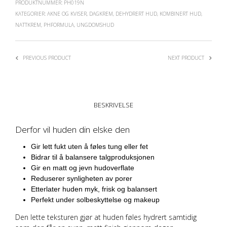
PRODUKTNUMMER:
PH019N
KATEGORIER:
AKNE OG KVISER
,
DAGKREM
,
DEHYDRERT HUD
,
KOMBINERT HUD
,
NATTKREM
,
PHFORMULA
,
UNGDOMSHUD
PREVIOUS PRODUCT
NEXT PRODUCT
BESKRIVELSE
Derfor vil huden din elske den
Gir lett fukt uten å føles tung eller fet
Bidrar til å balansere talgproduksjonen
Gir en matt og jevn hudoverflate
Reduserer synligheten av porer
Etterlater huden myk, frisk og balansert
Perfekt under solbeskyttelse og makeup
Den lette teksturen gjør at huden føles hydrert samtidig