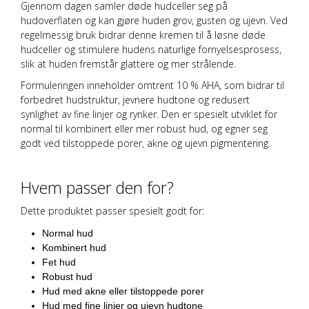
Gjennom dagen samler døde hudceller seg på
hudoverflaten og kan gjøre huden grov, gusten og ujevn. Ved
regelmessig bruk bidrar denne kremen til å løsne døde
hudceller og stimulere hudens naturlige fornyelsesprosess,
slik at huden fremstår glattere og mer strålende.
Formuleringen inneholder omtrent
10 % AHA
, som bidrar til
forbedret hudstruktur, jevnere hudtone og redusert
synlighet av fine linjer og rynker. Den er spesielt utviklet for
normal til kombinert eller mer robust hud, og egner seg
godt ved tilstoppede porer, akne og ujevn pigmentering.
Hvem passer den for?
Dette produktet passer spesielt godt for:
Normal hud
Kombinert hud
Fet hud
Robust hud
Hud med akne eller tilstoppede porer
Hud med fine linjer og ujevn hudtone