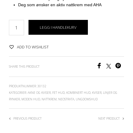
Deg som ønsker en aktiv nattkrem med AHA
LEGG I HANDLEKURV
ADD TO WISHLIST
SHARE THIS PRODUCT
PRODUKTNUMMER:
30132
KATEGORIER:
AKNE OG KVISER
,
FET HUD
,
KOMBINERT HUD
,
KVISER
,
LINJER OG
RYNKER
,
MODEN HUD
,
NATTKREM
,
NEOSTRATA
,
UNGDOMSHUD
PREVIOUS PRODUCT
NEXT PRODUCT