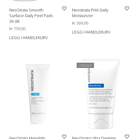
NeoStrata Smooth
Neostrata PHA Daily
Surface Daily Peel Pads
Moisturizer
36 stk
kr
569,00
kr
759,00
LEGG I HANDLEKURV
LEGG I HANDLEKURV
UTSOLGT
NeoStrata Mandelic
NeoStrata Ultra Daytime