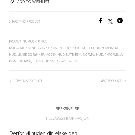
ADD TO WISHLIST
SHARE THIS PRODUCT
PRODUKTNUMMER:
PH023
KATEGORIER:
AKNE OG KVISER
,
ANTIAGE
,
BESTSELGERE
,
FET HUD
,
KOMBINERT
HUD
,
LINJER OG RYNKER
,
MODEN HUD
,
NATTKREM
,
NORMAL HUD
,
PHFORMULA
,
PIGMENTERING
,
SLAPP HUD OG TAP AV ELASTISITET
PREVIOUS PRODUCT
NEXT PRODUCT
BESKRIVELSE
TILLEGGSINFORMASJON
Derfor vil huden din elske den