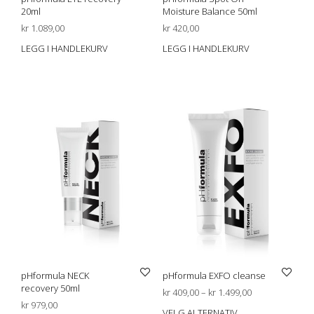
20ml
Moisture Balance 50ml
kr
1.089,00
kr
420,00
LEGG I HANDLEKURV
LEGG I HANDLEKURV
pHformula NECK
pHformula EXFO cleanse
recovery 50ml
Prisområde:
kr
409,00
–
kr
1.499,00
kr
979,00
kr 409,00
VELG ALTERNATIV
Dett