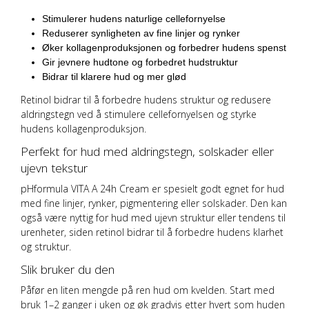
Stimulerer hudens naturlige cellefornyelse
Reduserer synligheten av fine linjer og rynker
Øker kollagenproduksjonen og forbedrer hudens spenst
Gir jevnere hudtone og forbedret hudstruktur
Bidrar til klarere hud og mer glød
Retinol bidrar til å forbedre hudens struktur og redusere
aldringstegn ved å stimulere cellefornyelsen og styrke
hudens kollagenproduksjon.
Perfekt for hud med aldringstegn, solskader eller
ujevn tekstur
pHformula VITA A 24h Cream er spesielt godt egnet for hud
med fine linjer, rynker, pigmentering eller solskader. Den kan
også være nyttig for hud med ujevn struktur eller tendens til
urenheter, siden retinol bidrar til å forbedre hudens klarhet
og struktur.
Slik bruker du den
Påfør en liten mengde på ren hud om kvelden. Start med
bruk 1–2 ganger i uken og øk gradvis etter hvert som huden