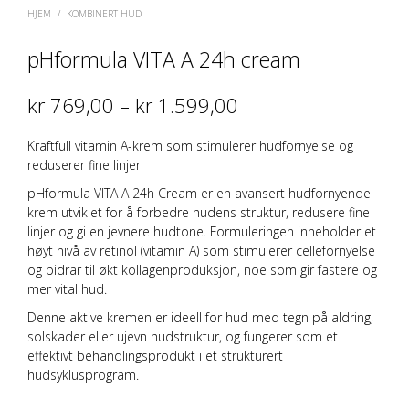
HJEM
/
KOMBINERT HUD
pHformula VITA A 24h cream
Prisområde:
kr
769,00
–
kr
1.599,00
kr 769,00
Kraftfull vitamin A-krem som stimulerer hudfornyelse og
til
reduserer fine linjer
kr 1.599,00
pHformula VITA A 24h Cream er en avansert hudfornyende
krem utviklet for å forbedre hudens struktur, redusere fine
linjer og gi en jevnere hudtone. Formuleringen inneholder et
høyt nivå av
retinol (vitamin A)
som stimulerer cellefornyelse
og bidrar til økt kollagenproduksjon, noe som gir fastere og
mer vital hud.
Denne aktive kremen er ideell for hud med tegn på aldring,
solskader eller ujevn hudstruktur, og fungerer som et
effektivt behandlingsprodukt i et strukturert
hudsyklusprogram.