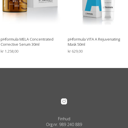
pHformula MELA Concentrated
pHformula VITA A Rejuvenating
Corrective Serum 30ml
Mask 50ml
kr
1.258,00
kr
629,00
LEGG I HANDLEKURV
LEGG I HANDLEKURV
Finhud
Org.nr. 989 240 889