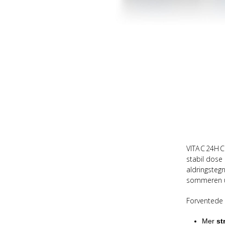
VITA C 24H 
stabil dose 
aldringsteg
sommeren u
Forventede 
Mer
st