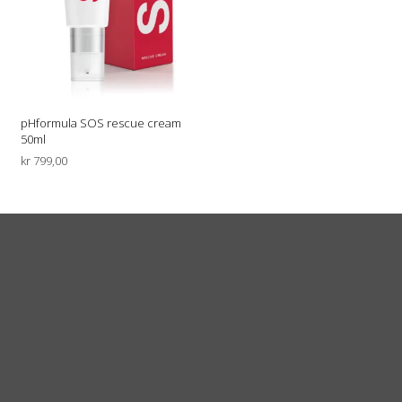
pHformula SOS rescue cream
50ml
kr
799,00
LEGG I HANDLEKURV