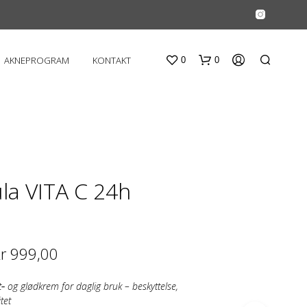
AKNEPROGRAM
KONTAKT
0
0
a VITA C 24h
D
U
Prisområde:
r
999,00
H
A
kr 592,00
R
‑ og glødkrem for daglig bruk – beskyttelse,
I
til
tet
N