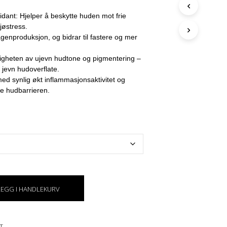
G
kr 999,00
E
ksidant: Hjelper å beskytte huden mot frie
N
jøstress.
P
agenproduksjon, og bidrar til fastere og mer
R
O
igheten av ujevn hudtone og pigmentering –
D
r jevn hudoverflate.
U
ed synlig økt inflammasjons­aktivitet og
K
rke hudbarrieren.
T
E
R
I
H
A
N
D
L
E
K
LEGG I HANDLEKURV
U
R
V
T