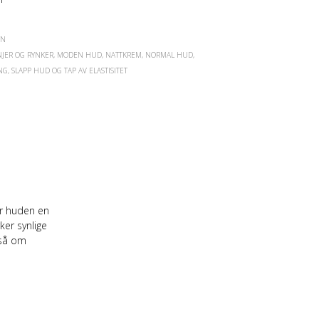
E
N
.
5N
NJER OG RYNKER
,
MODEN HUD
,
NATTKREM
,
NORMAL HUD
,
NG
,
SLAPP HUD OG TAP AV ELASTISITET
ir huden en
ker synlige
gså om