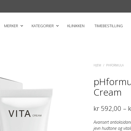
MERKER
KATEGORIER
KLINIKKEN
TIMEBESTILLING
HJEM
/
PHFORMULA
pHformul
Cream
kr
592,00
–
k
Avansert antioksidant
jevn hudtone og vitali