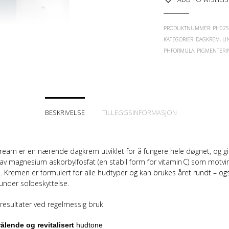
PRODUKTNUMMER:
PH02
KATEGORIER:
DAGKREM
,
LI
PHFORMULA
,
PIGMENTERI
BESKRIVELSE
TILLEGGSINFORMASJON
Cream er en nærende dagkrem utviklet for å fungere
hele døgnet
, og g
av magnesium askorbyl­fosfat (en stabil form for vitamin C) som motvir
n. Kremen er formulert for alle hudtyper og kan brukes året rundt – o
nder solbeskyttelse.
resultater ved regelmessig bruk
rålende og revitalisert
hudtone