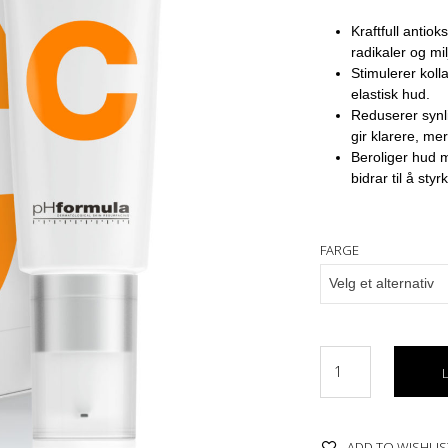
Kraftfull antio
radikaler og mil
Stimulerer koll
elastisk hud.
Reduserer synl
gir klarere, me
Beroliger hud m
bidrar til å sty
FARGE
ADD TO WISHLIS