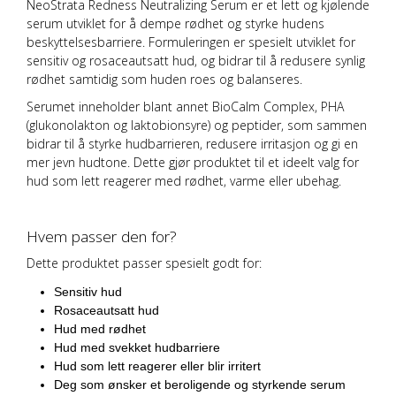
NeoStrata Redness Neutralizing Serum er et lett og kjølende
serum utviklet for å dempe rødhet og styrke hudens
beskyttelsesbarriere. Formuleringen er spesielt utviklet for
sensitiv og rosaceautsatt hud, og bidrar til å redusere synlig
rødhet samtidig som huden roes og balanseres.
Serumet inneholder blant annet BioCalm Complex, PHA
(glukonolakton og laktobionsyre) og peptider, som sammen
bidrar til å styrke hudbarrieren, redusere irritasjon og gi en
mer jevn hudtone. Dette gjør produktet til et ideelt valg for
hud som lett reagerer med rødhet, varme eller ubehag.
Hvem passer den for?
Dette produktet passer spesielt godt for:
Sensitiv hud
Rosaceautsatt hud
Hud med rødhet
Hud med svekket hudbarriere
Hud som lett reagerer eller blir irritert
Deg som ønsker et beroligende og styrkende serum