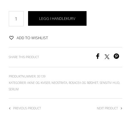
LEGG I HANDLEKURV
ADD TO WISHLIST
SHARE THIS PRODUCT
PRODUKTNUMMER:
30139
KATEGORIER:
AKNE OG KVISER
,
NEOSTRATA
,
ROSACEA OG RØDHET
,
SENSITIV HUD
,
SERUM
PREVIOUS PRODUCT
NEXT PRODUCT