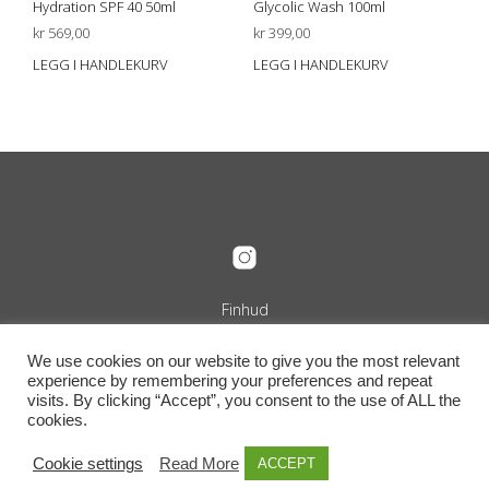
Hydration SPF 40 50ml
Glycolic Wash 100ml
kr
569,00
kr
399,00
LEGG I HANDLEKURV
LEGG I HANDLEKURV
Finhud
Org.nr. 989 240 889
+47 916 29 322
We use cookies on our website to give you the most relevant
info@finhud.no
experience by remembering your preferences and repeat
Niels Juels Gate 25, 0257 Oslo
visits. By clicking “Accept”, you consent to the use of ALL the
Vilkår, retur og betingelser
cookies.
Cookie settings
Read More
ACCEPT