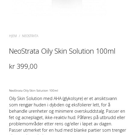
HJEM
/
NEOSTRATA
NeoStrata Oily Skin Solution 100ml
kr
399,00
NeoStrata Oily Skin Solution 100ml
Oily Skin Solution med
AHA
(glykolsyre) er et
ansiktsvann
som rengjør huden i dybden og eksfolierer lett, for å
behandle urenheter og minimere overskuddstalg. Passer en
fet og acneplaget, ikke-reaktiv hud. Påføres på utbrudd eller
problemområder etter rens og/eller i løpet av dagen.
Passer utmerket for en hud med blanke partier som trenger