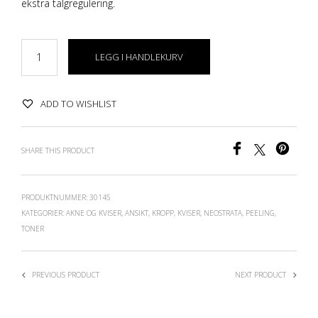
ekstra talgregulering.
LEGG I HANDLEKURV
ADD TO WISHLIST
SHARE THIS PRODUCT
PRODUKTNUMMER:
30145
KATEGORIER:
AKNE OG KVISER
,
ANSIKT
,
KROPP
,
KVISER
,
NEOSTRATA
,
PEELING
,
TONER
PREVIOUS PRODUCT
NEXT PRODUCT