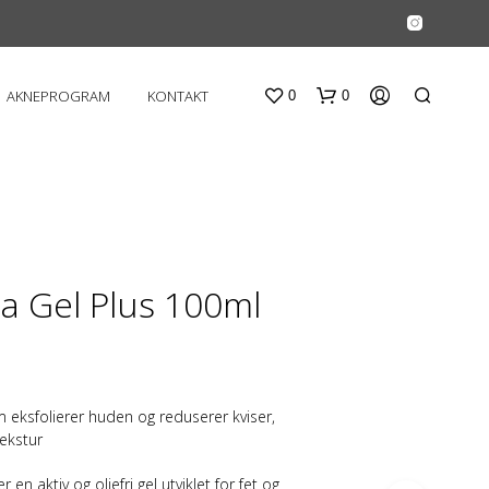
AKNEPROGRAM
KONTAKT
0
0
a Gel Plus 100ml
D
U
H
m eksfolierer huden og reduserer kviser,
A
ekstur
R
I
N
 en aktiv og oljefri gel utviklet for fet og