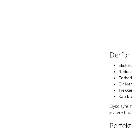
Derfor 
Eksfoli
Reduser
Forbed
Gir kla
Trekker
Kan bru
Glykolsyre s
jevnere hud 
Perfekt