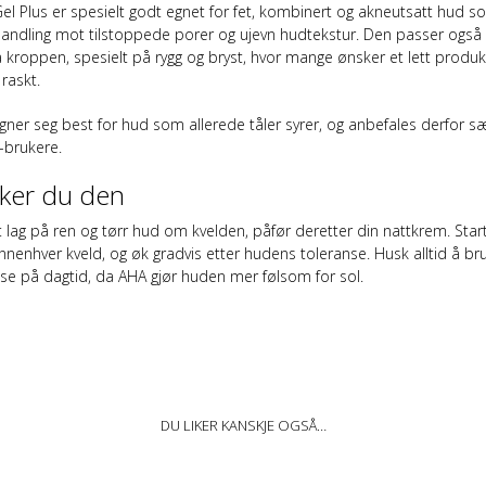
el Plus er spesielt godt egnet for fet, kombinert og akneutsatt hud s
handling mot tilstoppede porer og ujevn hudtekstur. Den passer også
 kroppen, spesielt på rygg og bryst, hvor mange ønsker et lett produ
raskt.
ner seg best for hud som allerede tåler syrer, og anbefales derfor særl
-brukere.
uker du den
t lag på ren og tørr hud om kvelden, påfør deretter din nattkrem. Star
nenhver kveld, og øk gradvis etter hudens toleranse. Husk alltid å br
lse på dagtid, da AHA gjør huden mer følsom for sol.
DU LIKER KANSKJE OGSÅ…