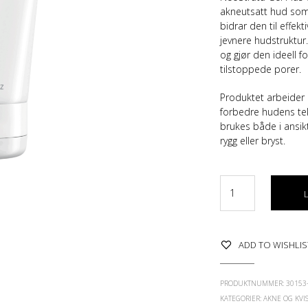
akneutsatt hud som
bidrar den til effekt
jevnere hudstruktur.
og gjør den ideell fo
tilstoppede porer.
Produktet arbeider 
forbedre hudens tek
brukes både i ansi
rygg eller bryst.
ADD TO WISHLIS
PRODUKTNUMMER:
30153
KATEGORIER:
AKNE OG KVI