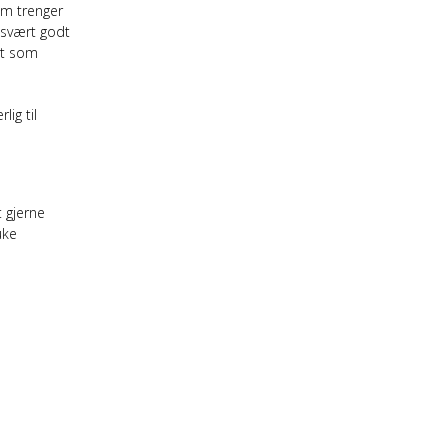
om trenger
 svært godt
kt som
ig til
t gjerne
uke