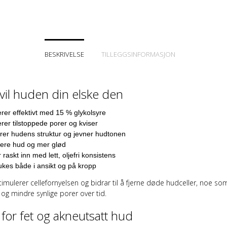
BESKRIVELSE
TILLEGGSINFORMASJON
vil huden din elske den
erer effektivt med 15 % glykolsyre
er tilstoppede porer og kviser
rer hudens struktur og jevner hudtonen
rere hud og mer glød
 raskt inn med lett, oljefri konsistens
kes både i ansikt og på kropp
timulerer cellefornyelsen og bidrar til å fjerne døde hudceller, noe som
og mindre synlige porer over tid.
 for fet og akneutsatt hud