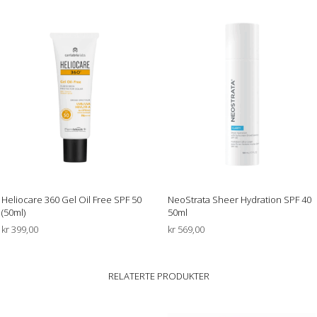
Heliocare 360 Gel Oil Free SPF 50
NeoStrata Sheer Hydration SPF 40
(50ml)
50ml
kr
399,00
kr
569,00
LEGG I HANDLEKURV
LEGG I HANDLEKURV
RELATERTE PRODUKTER