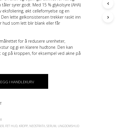
G
 tåler syrer godt. Med
15 % glykolsyre (AHA)
E
iv eksfoliering, økt cellefornyelse og en
N
 Den lette gelkonsistensen trekker raskt inn
P
r hud som lett blir blank eller får
R
O
D
målrettet for å redusere urenheter,
U
stur og gi en klarere hudtone. Den kan
K
T
kt og på kroppen, for eksempel ved akne på
E
R
I
H
A
LEGG I HANDLEKURV
N
D
L
E
T
K
U
R
-8
V
SER
,
FET HUD
,
KROPP
,
NEOSTRATA
,
SERUM
,
UNGDOMSHUD