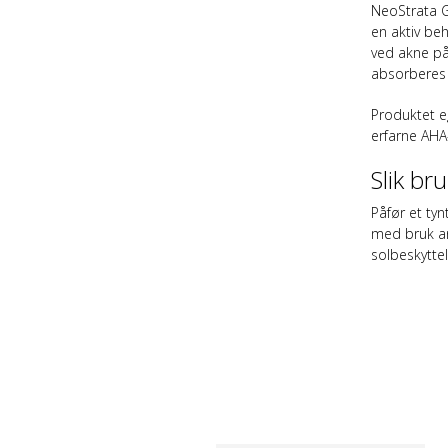
NeoStrata G
en aktiv be
ved akne på
absorberes 
Produktet eg
erfarne AHA
Slik br
Påfør et tyn
med bruk an
solbeskytte