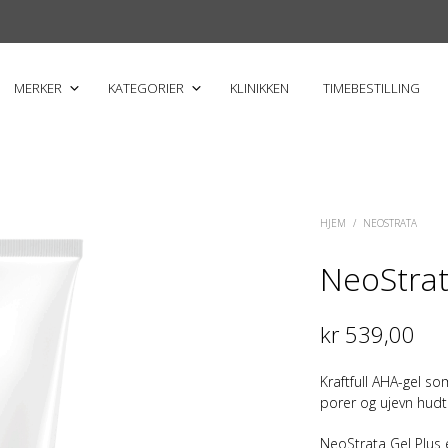
MERKER
KATEGORIER
KLINIKKEN
TIMEBESTILLING
HJEM
/
NEOSTRATA
NeoStrat
kr
539,00
Kraftfull AHA-gel so
porer og ujevn hudt
NeoStrata Gel Plus er