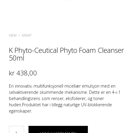
HJEM
/
ANSIKT
K Phyto-Ceutical Phyto Foam Cleanser
50ml
kr
438,00
En innovativ, multifunksjonell micellær emulsjon med en
selvaktiverende skummende mekanisme. Dette er en 4-i-1
behandlingsrens som renser, eksfolierer, og toner
huden.Produktet har i tillegg naturlige UV-blokkerende
egenskaper.