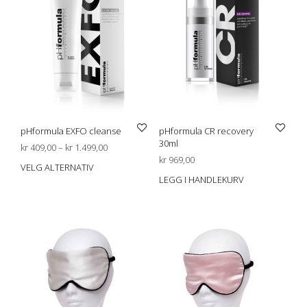
pHformula EXFO cleanse
pHformula CR recovery
30ml
Prisområde:
kr
409,00
–
kr
1.499,00
kr 409,00
kr
969,00
VELG ALTERNATIV
Dette
til
LEGG I HANDLEKURV
produktet
kr 1.499,00
har
flere
varianter.
Alternativene
kan
velges
på
produktsiden