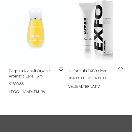
Darphin Niaouli Organic
pHformula EXFO cleanse
Aromatic Care 15 ml
Prisområde:
kr
409,00
–
kr
1.499,00
kr
899,00
kr 409,00
VELG ALTERNATIV
Dett
til
LEGG I HANDLEKURV
prod
kr 1.499,00
har
flere
varia
Alte
kan
velg