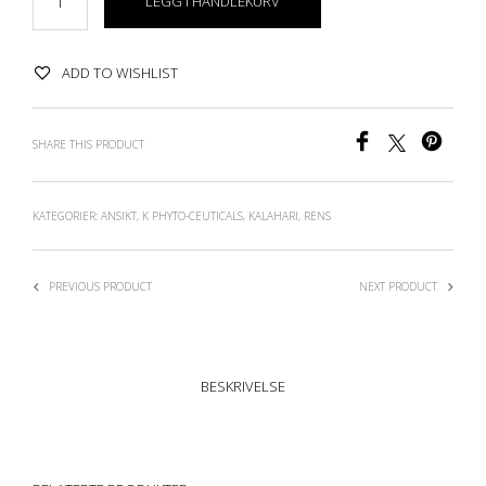
LEGG I HANDLEKURV
ADD TO WISHLIST
SHARE THIS PRODUCT
KATEGORIER:
ANSIKT
,
K PHYTO-CEUTICALS
,
KALAHARI
,
RENS
PREVIOUS PRODUCT
NEXT PRODUCT
BESKRIVELSE