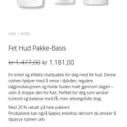
HJEM
/
KVISER
Fet Hud Pakke-Basis
Opprinnelig
Nåværende
kr
1.477,00
kr
1.181,00
pris
pris
En enkel og effektiv startpakke for deg med fet hud. Denne
var:
er:
rutinen hjelper med å rense i dybden, regulere
talgproduksjonen og holde huden matt gjennom dagen –
kr 1.477,00.
kr 1.181,00.
uten å strippe den for fukt. Perfekt for deg som ønsker
kontroll og balanse med få, men virkningsfulle steg.
Med 20 % rabatt på hele pakken!
Produktene kan også kjøpes enkeltvis dersom du ønsker å
tilpasse rutinen selv.