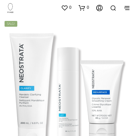
0
0
SALG!