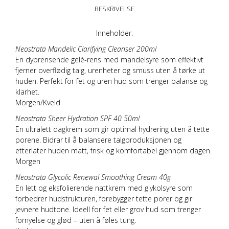
BESKRIVELSE
Inneholder:
Neostrata Mandelic Clarifying Cleanser 200ml
En dyprensende
gelé-rens
med mandelsyre som effektivt
fjerner overflødig talg, urenheter og smuss uten å tørke ut
huden. Perfekt for fet og uren hud som trenger balanse og
klarhet.
Morgen/Kveld
Neostrata Sheer Hydration SPF 40 50ml
En ultralett
dagkrem
som gir optimal hydrering uten å tette
porene. Bidrar til å balansere talgproduksjonen og
etterlater huden matt, frisk og komfortabel gjennom dagen.
Morgen
Neostrata Glycolic Renewal Smoothing Cream 40g
En lett og eksfolierende
nattkrem
med glykolsyre som
forbedrer hudstrukturen, forebygger tette porer og gir
jevnere hudtone. Ideell for fet eller grov hud som trenger
fornyelse og glød – uten å føles tung.