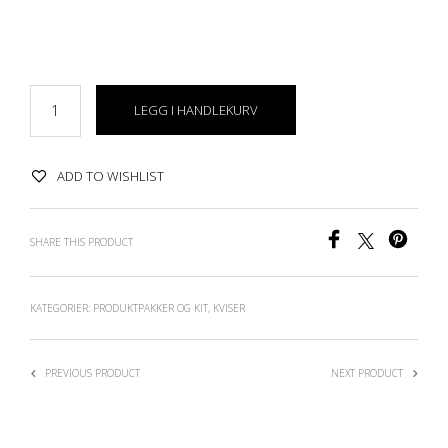
produktpakketilbud
LEGG I HANDLEKURV
ADD TO WISHLIST
SHARE THIS PRODUCT
KATEGORIER:
PRODUKTPAKKER OG KIT
,
KVISER
PREVIOUS PRODUCT
NEXT PRODUCT