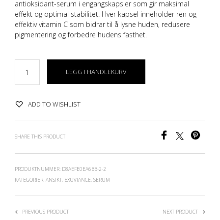
antioksidant-serum i engangskapsler som gir maksimal
effekt og optimal stabilitet. Hver kapsel inneholder ren og
effektiv vitamin C som bidrar til å lysne huden, redusere
pigmentering og forbedre hudens fasthet.
LEGG I HANDLEKURV
ADD TO WISHLIST
SHARE THIS PRODUCT
PRODUKTNUMMER:
D8AEFE0EA6BB-2-2
KATEGORIER:
ANSIKT
,
EXUVIANCE
,
SERUM
PREVIOUS PRODUCT
NEXT PRODUCT