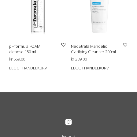
produktsiden
pHformula FOAM
NeoStrata Mandelic
cleanse 150 ml
Clarifying Cleanser 200ml
kr
559,00
kr
389,00
LEGG I HANDLEKURV
LEGG I HANDLEKURV
Finhud