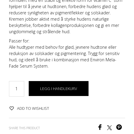
formulert med en stabil og effektiv form for
vitamin C
som
hjelper til å jevne ut hudtonen, forbedre hudens glød og
redusere synligheten av
pigmentflekker
og
solskader
.
Kremen jobber aktivt med å styrke hudens naturlige
beskyttelse, forbedre kollagenproduksjonen og gi en mer
ungdommelig og strålende hud.
Passer for:
Alle hudtyper med behov for glød, jevnere hudtone eller
reduksjon av solskader og pigmentering. Trygg for sensitiv
hud, og ideell å bruke i kombinasjon med
Environ Mela-
Fade Serum System
.
LEGG I HANDLEKURV
ADD TO WISHLIST
SHARE THIS PRODUCT