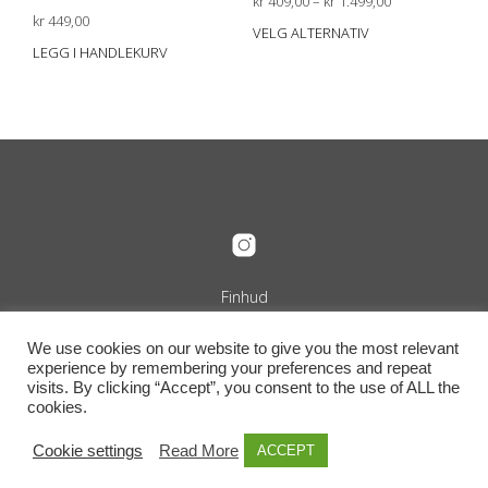
Prisområde:
kr
409,00
–
kr
1.499,00
kr
449,00
kr 409,00
VELG ALTERNATIV
Dett
til
LEGG I HANDLEKURV
prod
kr 1.499,00
har
flere
varia
Alte
kan
velg
på
prod
Finhud
Org.nr. 989 240 889
+47 916 29 322
We use cookies on our website to give you the most relevant
info@finhud.no
experience by remembering your preferences and repeat
Niels Juels Gate 25, 0257 Oslo
visits. By clicking “Accept”, you consent to the use of ALL the
Vilkår, retur og betingelser
cookies.
Cookie settings
Read More
ACCEPT