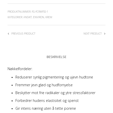
PRODUKTNUMMER:
FG-FCRMFSS-1
KATEGORIER:
ANSIKT
,
ENVIRON
,
KREM
PREVIOUS PRODUCT
NEXT PRODUCT
BESKRIVELSE
Nøkkelfordeler:
Reduserer synlig pigmentering og ujevn hudtone
Fremmer jevn glød og hudfornyelse
Beskytter mot frie radikaler og ytre stressfaktorer
Forbedrer hudens elastisitet og spenst
Gir intens næring uten å tette porene