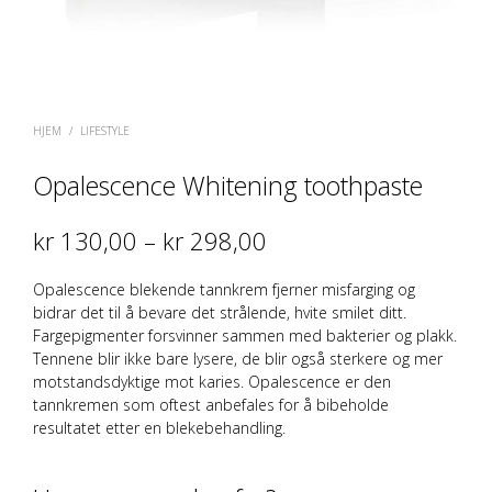
HJEM
/
LIFESTYLE
Opalescence Whitening toothpaste
Prisområde:
kr
130,00
–
kr
298,00
kr 130,00
Opalescence blekende tannkrem fjerner misfarging og
til
bidrar det til å bevare det strålende, hvite smilet ditt.
Fargepigmenter forsvinner sammen med bakterier og plakk.
kr 298,00
Tennene blir ikke bare lysere, de blir også sterkere og mer
motstandsdyktige mot karies. Opalescence er den
tannkremen som oftest anbefales for å bibeholde
resultatet etter en blekebehandling.