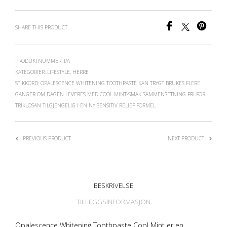
SHARE THIS PRODUCT
PRODUKTNUMMER:
I/A
KATEGORIER:
LIFESTYLE
,
HERRE
STIKKORD:
OPALESCENCE WHITENING TOOTHPASTE KAN TRYGT BRUKES FLERE
GANGER OM DAGEN LEVERES MED COOL MINT-SMAK SAMMENSETNING FRI FOR
TRIKLOSAN TILGJENGELIG I EN NY SENSITIV RELIEF FORMEL
PREVIOUS PRODUCT
NEXT PRODUCT
BESKRIVELSE
TILLEGGSINFORMASJON
Opalescence Whitening Toothpaste Cool Mint er en