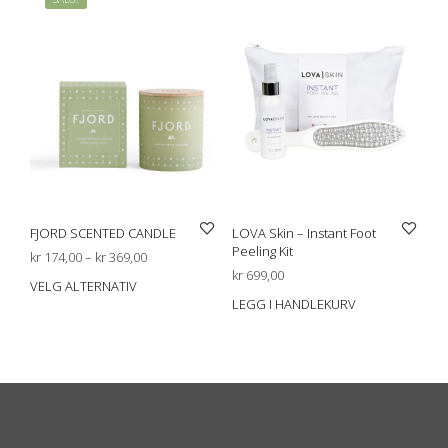
FJORD SCENTED CANDLE
LOVA Skin – Instant Foot
Peeling Kit
Prisområde:
kr
174,00
–
kr
369,00
kr 174,00
kr
699,00
VELG ALTERNATIV
Dette
til
LEGG I HANDLEKURV
produktet
kr 369,00
har
flere
varianter.
Alternativene
kan
velges