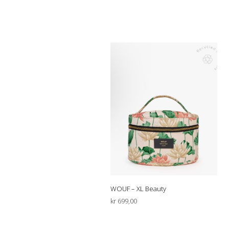
WOUF – XL Beauty
kr
699,00
VELG ALTERNATIV
Dette
produktet