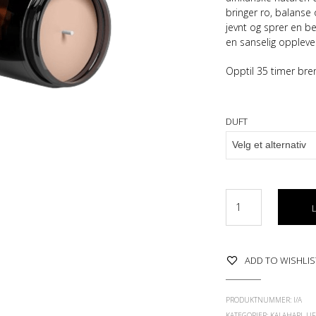
bringer ro, balanse
jevnt og sprer en b
en sanselig oppleve
Opptil 35 timer bre
DUFT
ADD TO WISHLIS
PRODUKTNUMMER:
I/A
KATEGORIER:
KALAHARI
,
LI