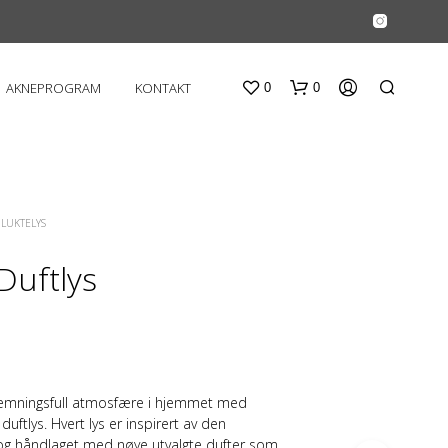
AKNEPROGRAM
KONTAKT
0
0
LUKTELYS
Duftlys
D
U
H
A
emningsfull atmosfære i hjemmet med
R
I
duftlys. Hvert lys er inspirert av den
N
 og håndlaget med nøye utvalgte dufter som