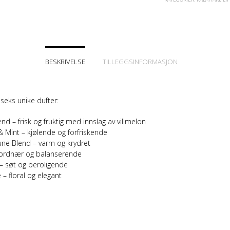
BESKRIVELSE
TILLEGGSINFORMASJON
i seks unike dufter:
end
– frisk og fruktig med innslag av villmelon
& Mint
– kjølende og forfriskende
une Blend
– varm og krydret
jordnær og balanserende
– søt og beroligende
e
– floral og elegant