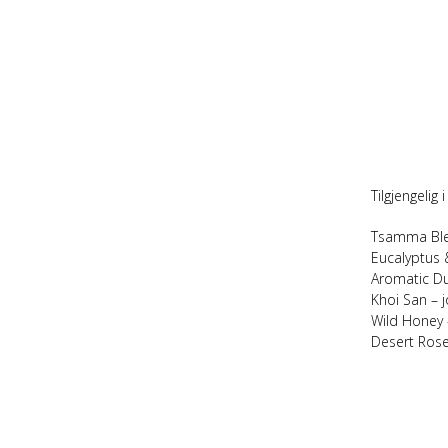
Tilgjengelig 
Tsamma Bl
Eucalyptus 
Aromatic D
Khoi San
– 
Wild Honey
Desert Ros