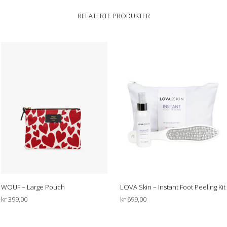
RELATERTE PRODUKTER
WOUF – Large Pouch
LOVA Skin – Instant Foot Peeling Kit
kr
399,00
kr
699,00
VELG ALTERNATIV
LEGG I HANDLEKURV
Dette
produktet