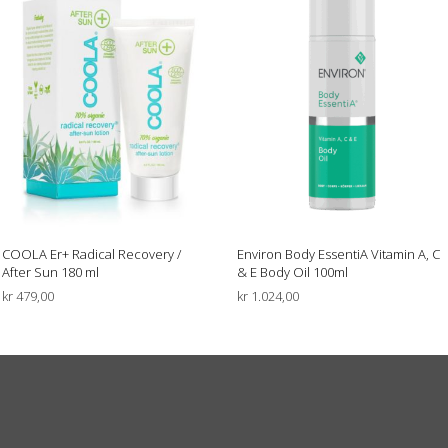
COOLA Er+ Radical Recovery /
Environ Body EssentiA Vitamin A, C
After Sun 180 ml
& E Body Oil 100ml
kr
479,00
kr
1.024,00
LEGG I HANDLEKURV
LEGG I HANDLEKURV