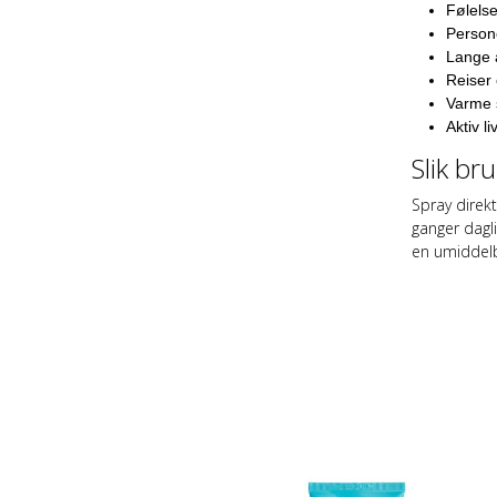
Følelse
Persone
Lange 
Reiser 
Varme
Aktiv liv
Slik br
Spray direk
ganger dagl
en umiddelb