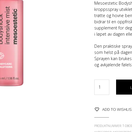
Mesoestetic Bodysho
kroppsspray utviklet
trøtte og hovne be
bidrar til en oppfri
supplement for deg 
i løpet av dagen ell
Den praktiske spray
som helst på dagen 
Sprayen kan brukes 
og avkjølende følels
ADD TO WISHLIS
PRODUKTNUMMER:
T-DBO