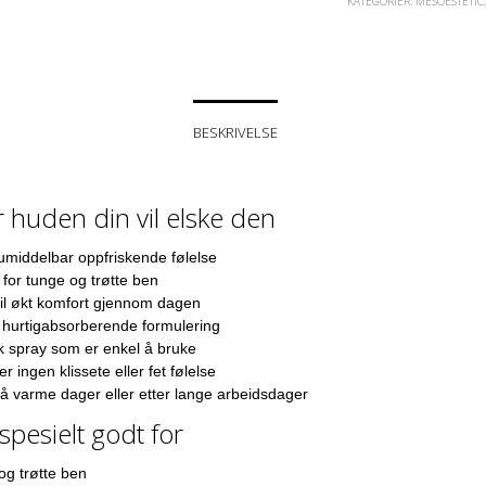
KATEGORIER:
MESOESTETIC
BESKRIVELSE
 huden din vil elske den
umiddelbar oppfriskende følelse
 for tunge og trøtte ben
til økt komfort gjennom dagen
 hurtigabsorberende formulering
k spray som er enkel å bruke
er ingen klissete eller fet følelse
på varme dager eller etter lange arbeidsdager
spesielt godt for
og trøtte ben