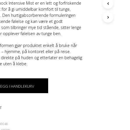
ck Intensive Mist er en lett og forfriskende
G
E
 for å gi umiddelbar komfort til tunge,
N
n. Den hurtigabsorberende formuleringen
P
skende følelse og kan være et godt
R
som tilbringer mye tid stående, sitter lenge
O
er opplever følelsen av tunge ben.
D
U
formen gjør produktet enkelt å bruke når
K
– hjemme, på kontoret eller på reise.
T
direkte på huden og etterlater en behagelig
E
e uten å klebe.
R
I
H
A
N
LEGG I HANDLEKURV
D
L
E
T
K
U
R
D0048
V