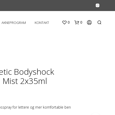
AKNEPROGRAM
KONTAKT
0
0
etic Bodyshock
e Mist 2x35ml
D
U
H
A
R
sspray for lettere og mer komfortable ben
I
N