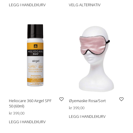
LEGG I HANDLEKURV
VELG ALTERNATIV
Dett
prod
har
flere
varia
Alte
kan
velg
på
prod
Heliocare 360 Airgel SPF
Øyemaske Rosa/Sort
50 (60ml)
kr
399,00
kr
399,00
LEGG I HANDLEKURV
LEGG I HANDLEKURV