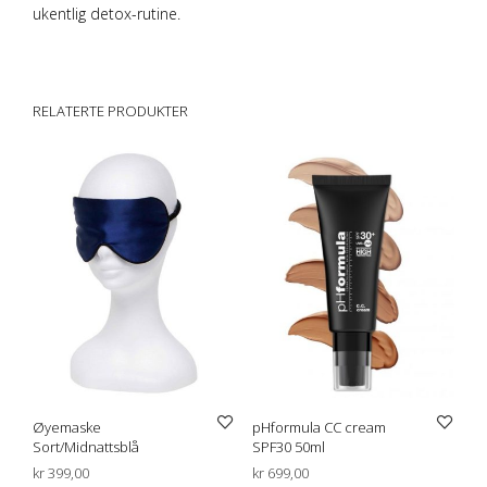
ukentlig detox-rutine.
retinol antiage age control vitamin A A vitamin slapp hud
RELATERTE PRODUKTER
Øyemaske
pHformula CC cream
Sort/Midnattsblå
SPF30 50ml
kr
399,00
kr
699,00