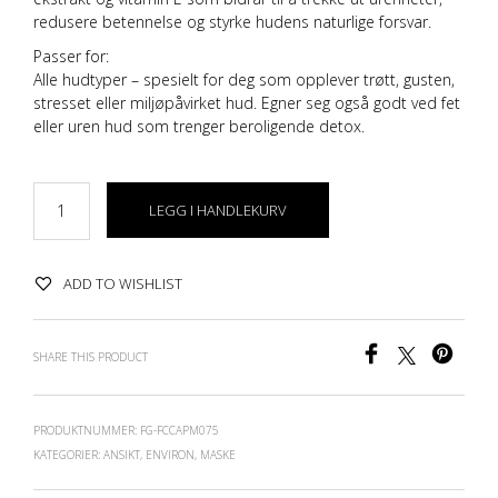
redusere betennelse og styrke hudens naturlige forsvar.
Passer for:
Alle hudtyper – spesielt for deg som opplever trøtt, gusten,
stresset eller miljøpåvirket hud. Egner seg også godt ved fet
eller uren hud som trenger beroligende detox.
LEGG I HANDLEKURV
ADD TO WISHLIST
SHARE THIS PRODUCT
PRODUKTNUMMER:
FG-FCCAPM075
KATEGORIER:
ANSIKT
,
ENVIRON
,
MASKE