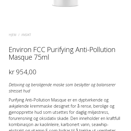
HJEM
/
ANSIKT
Environ FCC Purifying Anti-Pollution
Masque 75ml
kr
954,00
Detoxing og beroligende maske som beskytter og balanserer
stresset hud
Purifying Anti-Pollution Masque er en dyptvirkende og
avkjølende kremmaske designet for å rense, berolige og
gjenopprette hud som utsettes for daglig miljøstress,
forurensning og oksidativ skade. Den inneholder en kraftfull
kombinasjon av
kaolinleire
,
karbonert vann
,
seawhip-
ekstrakt
og
vitamin E
som bidrar til å trekke ut urenheter,