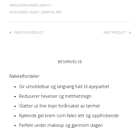
PRODUKTNUMMER:
D889-01
KATEGORIER:
ANSIKT
,
DARPHIN
,
ØYE
PREVIOUS PRODUCT
NEXT PRODUCT
BESKRIVELSE
Nøkkelfordeler:
Gir umiddelbar og langvarig fukt til øyepartiet
Reduserer hevelser og tretthetstegn
Glatter ut fine linjer forårsaket av tørrhet
Kjølende gel-krem som føles lett og oppfriskende
Perfekt under makeup og gjennom dagen