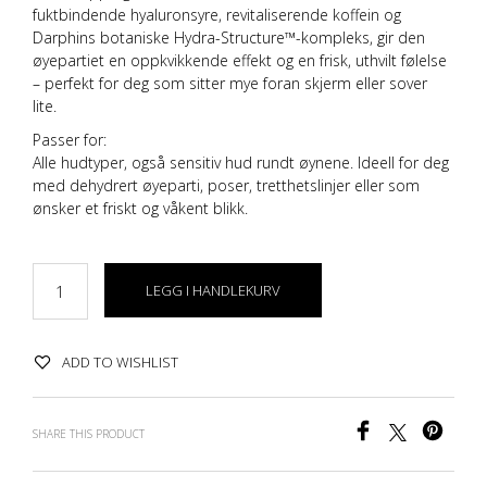
fuktbindende hyaluronsyre
,
revitaliserende koffein
og
Darphins botaniske Hydra-Structure™-kompleks
, gir den
øyepartiet en oppkvikkende effekt og en frisk, uthvilt følelse
– perfekt for deg som sitter mye foran skjerm eller sover
lite.
Passer for:
Alle hudtyper, også sensitiv hud rundt øynene. Ideell for deg
med dehydrert øyeparti, poser, tretthetslinjer eller som
ønsker et friskt og våkent blikk.
LEGG I HANDLEKURV
ADD TO WISHLIST
SHARE THIS PRODUCT