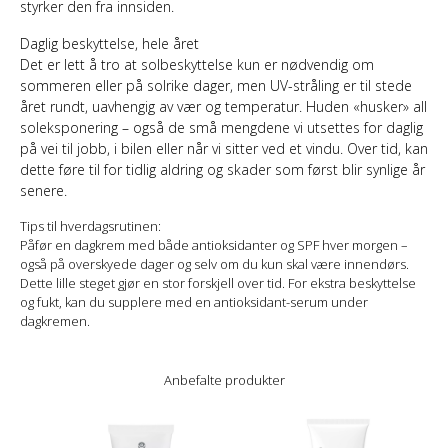
styrker den fra innsiden.
Daglig beskyttelse, hele året
Det er lett å tro at solbeskyttelse kun er nødvendig om
sommeren eller på solrike dager, men UV-stråling er til stede
året rundt, uavhengig av vær og temperatur. Huden «husker» all
soleksponering – også de små mengdene vi utsettes for daglig
på vei til jobb, i bilen eller når vi sitter ved et vindu. Over tid, kan
dette føre til for tidlig aldring og skader som først blir synlige år
senere.
Tips til hverdagsrutinen:
Påfør en dagkrem med både antioksidanter og SPF hver morgen –
også på overskyede dager og selv om du kun skal være innendørs.
Dette lille steget gjør en stor forskjell over tid. For ekstra beskyttelse
og fukt, kan du supplere med en antioksidant-serum under
dagkremen.
Anbefalte produkter