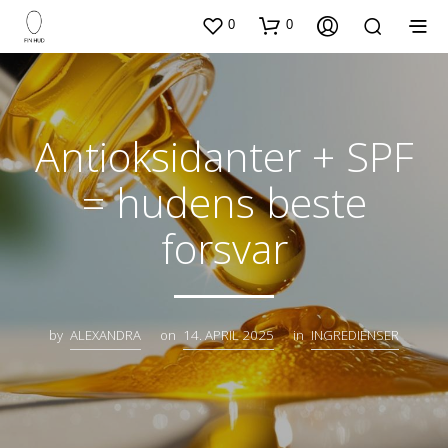
0
0
Antioksidanter + SPF
= hudens beste
forsvar
by
ALEXANDRA
on
14. APRIL 2025
in
INGREDIENSER