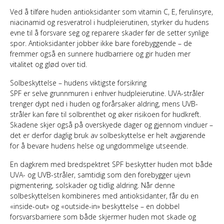
Ved å tilføre huden antioksidanter som vitamin C, E, ferulinsyre,
niacinamid og resveratrol i hudpleierutinen, styrker du hudens
evne til å forsvare seg og reparere skader før de setter synlige
spor. Antioksidanter jobber ikke bare forebyggende – de
fremmer også en sunnere hudbarriere og gir huden mer
vitalitet og glød over tid.
Solbeskyttelse – hudens viktigste forsikring
SPF er selve grunnmuren i enhver hudpleierutine. UVA-stråler
trenger dypt ned i huden og forårsaker aldring, mens UVB-
stråler kan føre til solbrenthet og øker risikoen for hudkreft.
Skadene skjer også på overskyede dager og gjennom vinduer –
det er derfor daglig bruk av solbeskyttelse er helt avgjørende
for å bevare hudens helse og ungdommelige utseende.
En dagkrem med bredspektret SPF beskytter huden mot både
UVA- og UVB-stråler, samtidig som den forebygger ujevn
pigmentering, solskader og tidlig aldring. Når denne
solbeskyttelsen kombineres med antioksidanter, får du en
«inside-out» og «outside-in» beskyttelse – en dobbel
forsvarsbarriere som både skjermer huden mot skade og