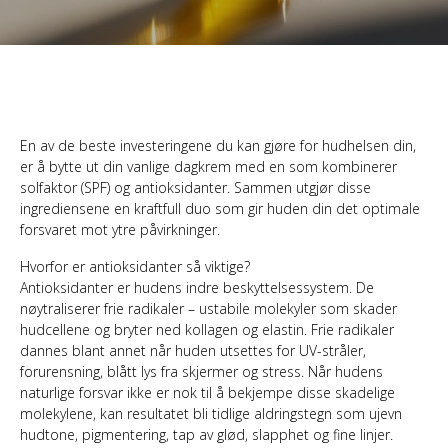
En av de beste investeringene du kan gjøre for hudhelsen din,
er å bytte ut din vanlige dagkrem med en som kombinerer
solfaktor (SPF) og antioksidanter. Sammen utgjør disse
ingrediensene en kraftfull duo som gir huden din det optimale
forsvaret mot ytre påvirkninger.
Hvorfor er antioksidanter så viktige?
Antioksidanter er hudens indre beskyttelsessystem. De
nøytraliserer frie radikaler – ustabile molekyler som skader
hudcellene og bryter ned kollagen og elastin. Frie radikaler
dannes blant annet når huden utsettes for UV-stråler,
forurensning, blått lys fra skjermer og stress. Når hudens
naturlige forsvar ikke er nok til å bekjempe disse skadelige
molekylene, kan resultatet bli tidlige aldringstegn som ujevn
hudtone, pigmentering, tap av glød, slapphet og fine linjer.