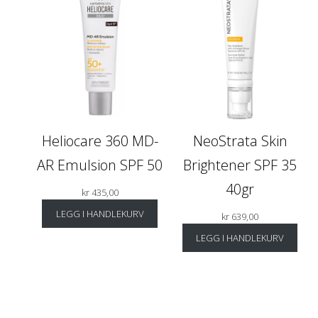
Heliocare 360 MD-
NeoStrata Skin
AR Emulsion SPF 50
Brightener SPF 35
40gr
kr
435,00
LEGG I HANDLEKURV
kr
639,00
LEGG I HANDLEKURV