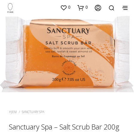
0
0
HJEM
/
SANCTUARY SPA
Sanctuary Spa – Salt Scrub Bar 200g