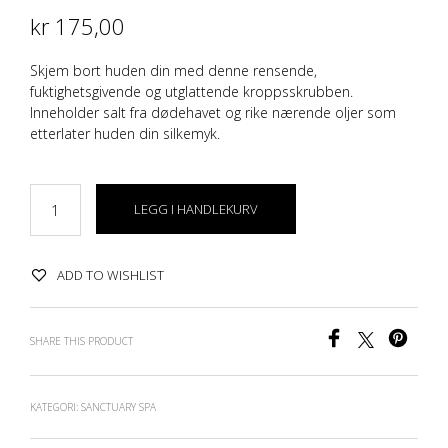
kr
175,00
Skjem bort huden din med denne rensende,
fuktighetsgivende og utglattende kroppsskrubben.
Inneholder salt fra dødehavet og rike nærende oljer som
etterlater huden din silkemyk.
LEGG I HANDLEKURV
ADD TO WISHLIST
SHARE THIS PRODUCT
KATEGORI:
SANCTUARY SPA