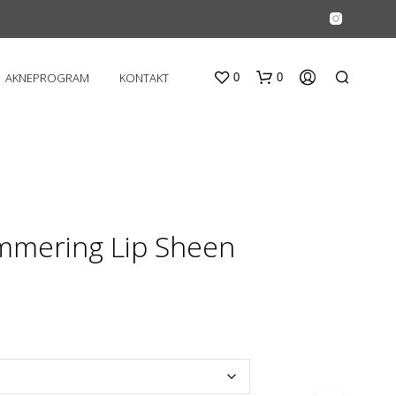
AKNEPROGRAM
KONTAKT
0
0
immering Lip Sheen
D
U
H
A
R
I
N