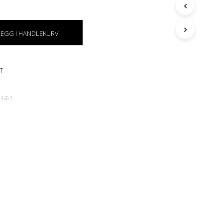
G
E
N
LEGG I HANDLEKURV
P
R
O
D
T
U
K
T
1-2-1
E
R
I
H
A
N
D
L
E
K
U
R
V