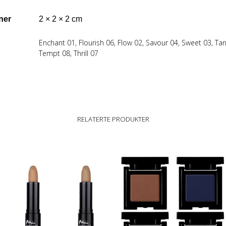
ner
2 × 2 × 2 cm
Enchant 01
,
Flourish 06
,
Flow 02
,
Savour 04
,
Sweet 03
,
Tan
Tempt 08
,
Thrill 07
RELATERTE PRODUKTER