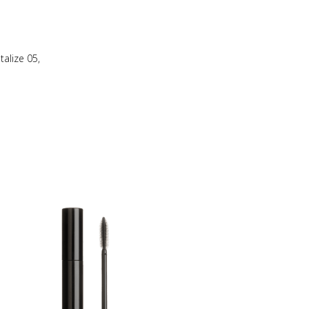
E
N
.
talize 05
,