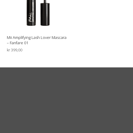
Mii Amplifying Lash Lover Mascara
– Fanfare 01
kr
399,00
LEGG I HANDLEKURV