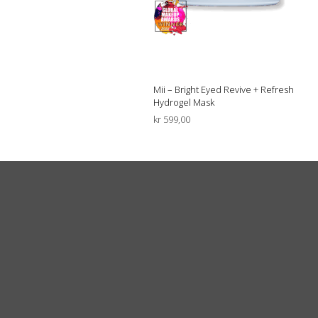
Mii – Bright Eyed Revive + Refresh
Hydrogel Mask
kr
599,00
LEGG I HANDLEKURV