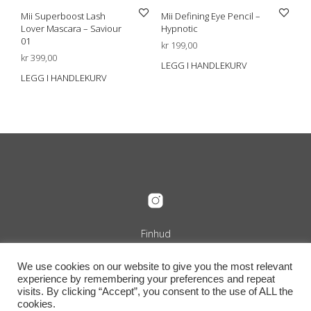
Mii Superboost Lash
Mii Defining Eye Pencil –
Lover Mascara – Saviour
Hypnotic
01
kr
199,00
kr
399,00
LEGG I HANDLEKURV
LEGG I HANDLEKURV
Finhud
Org.nr. 989 240 889
+47 916 29 322
We use cookies on our website to give you the most relevant
info@finhud.no
experience by remembering your preferences and repeat
Niels Juels Gate 25, 0257 Oslo
visits. By clicking “Accept”, you consent to the use of ALL the
Vilkår, retur og betingelser
cookies.