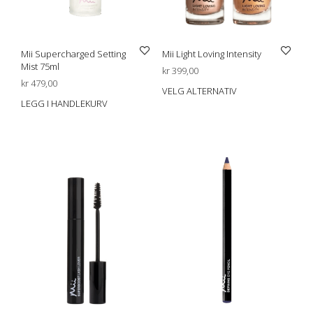
Mii Supercharged Setting
Mii Light Loving Intensity
Mist 75ml
kr
399,00
kr
479,00
VELG ALTERNATIV
Dett
LEGG I HANDLEKURV
prod
har
flere
varia
Alte
kan
velg
på
prod