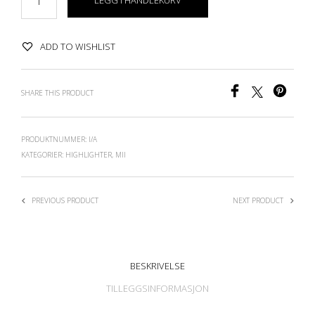
LEGG I HANDLEKURV
ADD TO WISHLIST
SHARE THIS PRODUCT
PRODUKTNUMMER:
I/A
KATEGORIER:
HIGHLIGHTER
,
MII
PREVIOUS PRODUCT
NEXT PRODUCT
BESKRIVELSE
TILLEGGSINFORMASJON