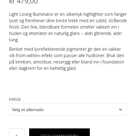
kr
479,00
Light Loving Illuminator er en silkemyk highlighter som fanger
lyset og fremhever dine beste trekk med en subtil, strålende
finish. Den fine, blendbare formelen smelter vakkert inn i
huden og etterlater en naturlig glans – aldri glitrende, aldri
tung.
Beriket med lysreflekterende pigmenter gir den en vakker
«lit-from-within»-effekt som passer alle hudtoner. Bruk den
på kinnben, amorbue, neserygg eller bland inn i foundation
eller dagkrem for en helhetlig glød.
highlighet highlighter
FARGE