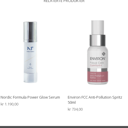
RELATERTE PRODUKTER
Nordic Formula Power Glow Serum
Environ FCC Anti-Pollution Spritz
50ml
kr
1.190,00
kr
734,00
LEGG I HANDLEKURV
LEGG I HANDLEKURV