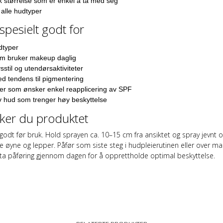
k størrelse som er enkel å ta med seg
alle hudtyper
spesielt godt for
dtyper
m bruker makeup daglig
vsstil og utendørsaktiviteter
d tendens til pigmentering
er som ønsker enkel reapplicering av SPF
v hud som trenger høy beskyttelse
uker du produktet
 godt før bruk. Hold sprayen ca. 10–15 cm fra ansiktet og spray jevnt 
 øyne og lepper. Påfør som siste steg i hudpleierutinen eller over m
ta påføring gjennom dagen for å opprettholde optimal beskyttelse.