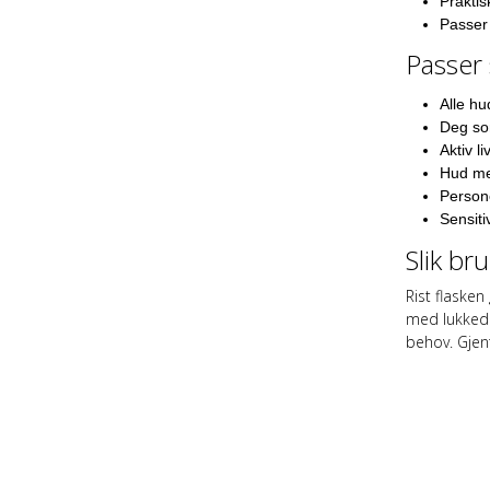
Praktis
Passer 
Passer 
Alle hu
Deg so
Aktiv li
Hud me
Person
Sensiti
Slik br
Rist flasken
med lukkede
behov. Gjen