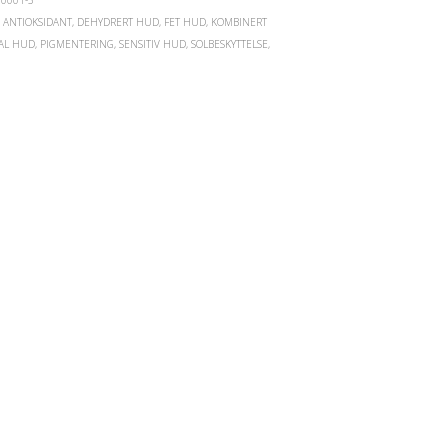
E
N
,
ANTIOKSIDANT
,
DEHYDRERT HUD
,
FET HUD
,
KOMBINERT
.
AL HUD
,
PIGMENTERING
,
SENSITIV HUD
,
SOLBESKYTTELSE
,