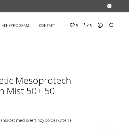
AKNEPROGRAM
KONTAKT
0
0
etic Mesoprotech
un Mist 50+ 50
D
U
H
A
R
or ansiktet med svært høy solbeskyttelse
I
N