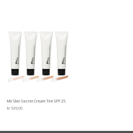
Mii Skin Secret Cream Tint SPF 25
kr
539,00
VELG ALTERNATIV
Dette
produktet
har