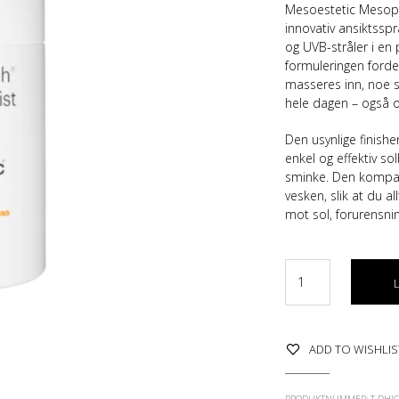
Mesoestetic Mesopr
innovativ ansiktssp
og UVB-stråler i en p
formuleringen forde
masseres inn, noe 
hele dagen – også 
Den usynlige finish
enkel og effektiv so
sminke. Den kompak
vesken, slik at du a
mot sol, forurensnin
ADD TO WISHLIS
PRODUKTNUMMER:
T-DHI