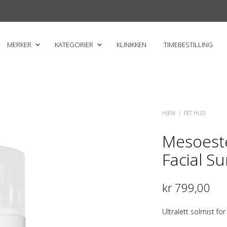
MERKER
KATEGORIER
KLINIKKEN
TIMEBESTILLING
HJEM
/
FET HUD
Mesoest
Facial S
kr
799,00
Ultralett solmist f