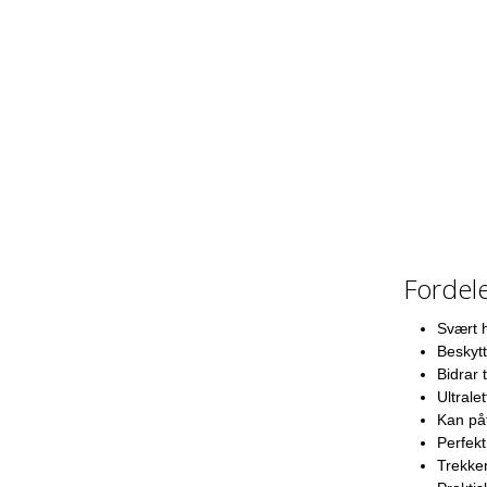
Fordel
Svært 
Beskyt
Bidrar 
Ultralet
Kan på
Perfekt
Trekker