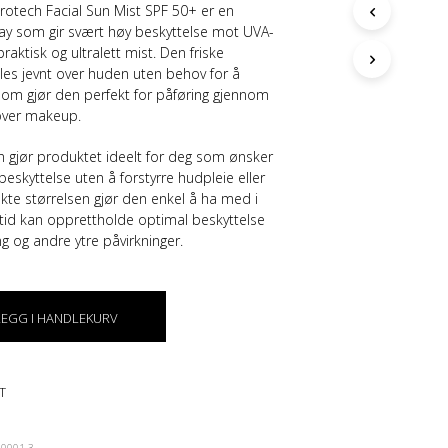
otech Facial Sun Mist SPF 50+ er en
G
E
ray som gir svært høy beskyttelse mot UVA-
N
raktisk og ultralett mist. Den friske
P
les jevnt over huden uten behov for å
R
som gjør den perfekt for påføring gjennom
O
over makeup.
D
U
en gjør produktet ideelt for deg som ønsker
K
lbeskyttelse uten å forstyrre hudpleie eller
T
te størrelsen gjør den enkel å ha med i
E
lltid kan opprettholde optimal beskyttelse
R
I
g og andre ytre påvirkninger.
H
A
N
D
LEGG I HANDLEKURV
L
E
K
U
T
R
V
G0001-3