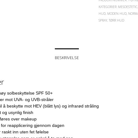
KATEGORIER:
MESOESTETIC
HUD
,
MODEN HUD
,
NORM
SPRAY
,
TØRR HUD
BESKRIVELSE
er
høy solbeskyttelse SPF 50+
ter mot UVA- og UVB-stråler
til å beskytte mot HEV (blått lys) og infrarød stråling
t og usynlig finish
føres over makeup
 for reapplicering gjennom dagen
 raskt inn uten fet følelse