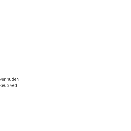
over huden
akeup ved