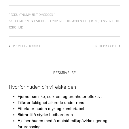
PRODUKTNUMMER:
T-DMOI0003-1
KATEGORIER:
MESOESTETIC
,
DEHYDRERT HUD
,
MODEN HUD
,
RENS
,
SENSITIV HUD
,
TØRR HUD
PREVIOUS PRODUCT
NEXT PRODUCT
BESKRIVELSE
Hvorfor huden din vil elske den
Fjerner sminke, solkrem og urenheter effektivt
Tilfører fuktighet allerede under rens
Etterlater huden myk og komfortabel
Bidrar til å styrke hudbarrieren
Hjelper huden med å motstå miljøpåvirkninger og
forurensning