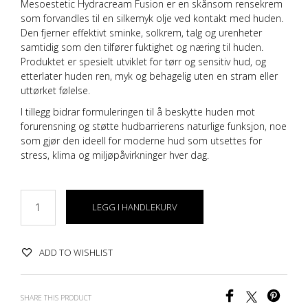
Mesoestetic Hydracream Fusion er en skånsom rensekrem
som forvandles til en silkemyk olje ved kontakt med huden.
Den fjerner effektivt sminke, solkrem, talg og urenheter
samtidig som den tilfører fuktighet og næring til huden.
Produktet er spesielt utviklet for tørr og sensitiv hud, og
etterlater huden ren, myk og behagelig uten en stram eller
uttørket følelse.
I tillegg bidrar formuleringen til å beskytte huden mot
forurensning og støtte hudbarrierens naturlige funksjon, noe
som gjør den ideell for moderne hud som utsettes for
stress, klima og miljøpåvirkninger hver dag.
LEGG I HANDLEKURV
ADD TO WISHLIST
SHARE THIS PRODUCT