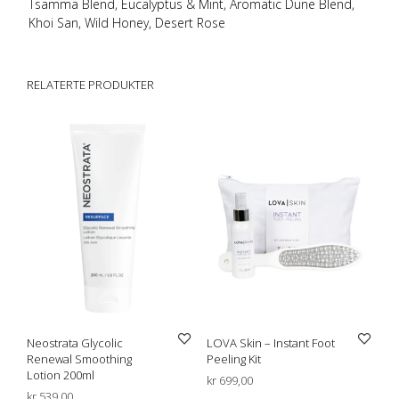
Tsamma Blend, Eucalyptus & Mint, Aromatic Dune Blend,
Khoi San, Wild Honey, Desert Rose
RELATERTE PRODUKTER
Neostrata Glycolic
LOVA Skin – Instant Foot
Renewal Smoothing
Peeling Kit
Lotion 200ml
kr
699,00
kr
539,00