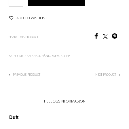
ADD TO WISHLIST
SHARE THIS PRODUCT
KATEGORIER:
KALAHARI
,
HÅND
,
KREM
,
KROPP
PREVIOUS PRODUCT
NEXT PRODUCT
TILLEGGSINFORMASJON
Duft