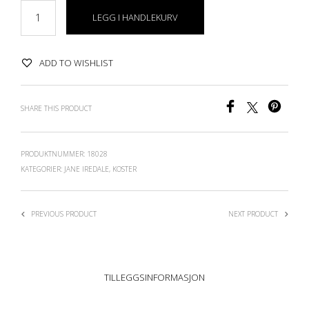
LEGG I HANDLEKURV
ADD TO WISHLIST
SHARE THIS PRODUCT
PRODUKTNUMMER:
18028
KATEGORIER:
JANE IREDALE
,
KOSTER
PREVIOUS PRODUCT
NEXT PRODUCT
TILLEGGSINFORMASJON