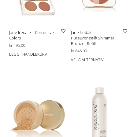
Jane Iredale – Corrective
Jane Iredale –
Colors
PureBronze® Shimmer
Bronzer Refill
kr
495,00
kr
645,00
LEGG I HANDLEKURV
VELG ALTERNATIV
Dett
prod
har
flere
varia
Alte
kan
velg
på
prod