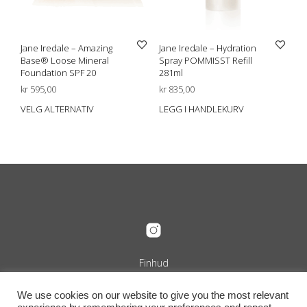
Jane Iredale – Amazing
Jane Iredale – Hydration
Base® Loose Mineral
Spray POMMISST Refill
Foundation SPF 20
281ml
kr
595,00
kr
835,00
VELG ALTERNATIV
LEGG I HANDLEKURV
Dette
produktet
har
flere
varianter.
Alternativene
kan
velges
på
produktsiden
Finhud
Org.nr. 989 240 889
+47 916 29 322
We use cookies on our website to give you the most relevant
info@finhud.no