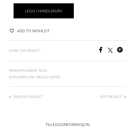
LEGG I HANDLEKURV
ADD TO WISHLIST
SHARE THIS PRODUCT
PRODUKTNUMMER:
18026
KATEGORIER:
JANE IREDALE
,
KOSTER
PREVIOUS PRODUCT
NEXT PRODUCT
TILLEGGSINFORMASJON