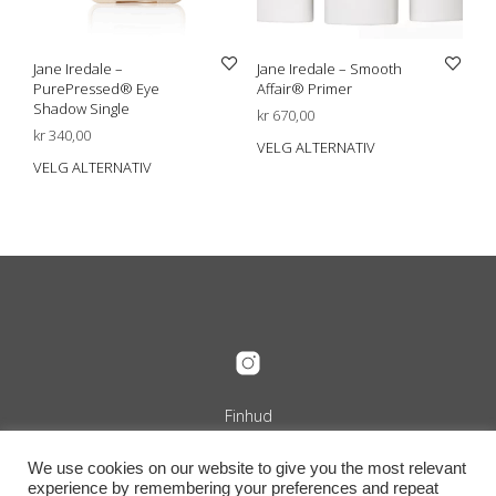
Jane Iredale –
Jane Iredale – Smooth
PurePressed® Eye
Affair® Primer
Shadow Single
kr
670,00
kr
340,00
VELG ALTERNATIV
Dett
VELG ALTERNATIV
Dette
prod
produktet
har
har
flere
flere
varia
varianter.
Alte
Alternativene
kan
kan
velg
velges
på
på
prod
produktsiden
Finhud
Org.nr. 989 240 889
+47 916 29 322
We use cookies on our website to give you the most relevant
info@finhud.no
experience by remembering your preferences and repeat