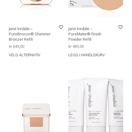
Jane Iredale –
Jane Iredale –
PureBronze® Shimmer
PureMatte® Finish
Bronzer Refill
Powder Refill
kr
645,00
kr
485,00
VELG ALTERNATIV
LEGG I HANDLEKURV
Dette
produktet
har
flere
varianter.
Alternativene
kan
velges
på
produktsiden