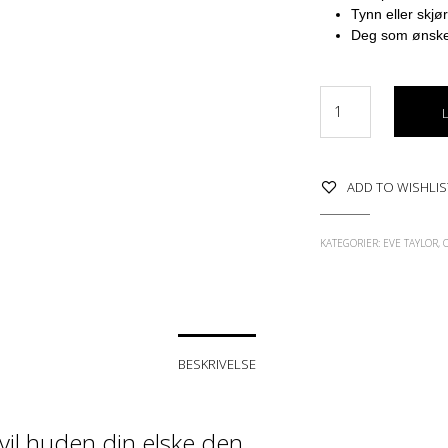
Tynn eller skjø
Deg som ønske
ADD TO WISHLIS
KATEGORIER:
EVE TAYLOR
,
BESKRIVELSE
vil huden din elske den