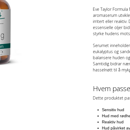
Eve Taylor Formula N
aromaserum utviklet 
irritert eller reak
essensielle oljer bi
styrke hudens motst
Serumet inneholder
eukalyptus og sande
balansere huden og 
Samtidig bidrar næ
hasselnøtt til å my
Hvem passer
Dette produktet pas
Sensitiv hud
Hud med rødhe
Reaktiv hud
Hud påvirket av 