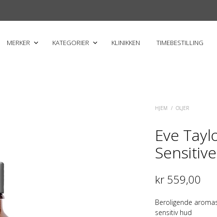
MERKER
KATEGORIER
KLINIKKEN
TIMEBESTILLING
HJEM
/
OLJER
Eve Tayl
Sensitiv
kr
559,00
Beroligende aromas
sensitiv hud