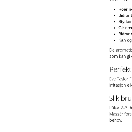
Roer ne
Bidrar 
Styrker
Gir næ
Bidrar 
Kan ogs
De aromatis
som kan gi 
Perfekt
Eve Taylor 
irritasjon el
Slik br
Påfør 2–3 dr
Massér forsi
behov.