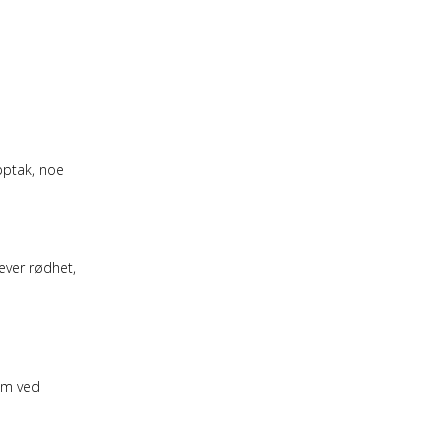
pptak, noe
ever rødhet,
rem ved