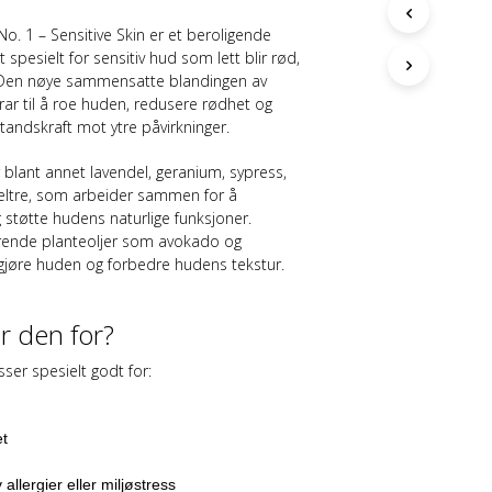
G
E
o. 1 – Sensitive Skin er et beroligende
N
spesielt for sensitiv hud som lett blir rød,
P
tiv. Den nøye sammensatte blandingen av
R
drar til å roe huden, redusere rødhet og
O
andskraft mot ytre påvirkninger.
D
U
 blant annet
lavendel, geranium, sypress,
K
ltre
, som arbeider sammen for å
T
støtte hudens naturlige funksjoner.
E
rende planteoljer som avokado og
R
I
kgjøre huden og forbedre hudens tekstur.
H
A
N
 den for?
D
L
ser spesielt godt for:
E
K
U
t
R
V
allergier eller miljøstress