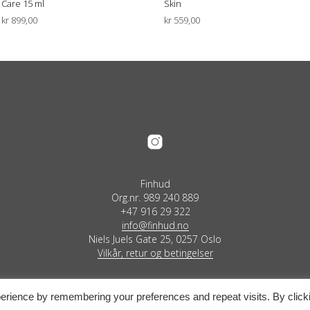
Care 15 ml
Skin
kr
899,00
kr
559,00
LEGG I HANDLEKURV
LEGG I HANDLEKURV
Finhud
Org.nr. 989 240 889
+47 916 29 322
info@finhud.no
Niels Juels Gate 25, 0257 Oslo
Vilkår, retur og betingelser
erience by remembering your preferences and repeat visits. By click