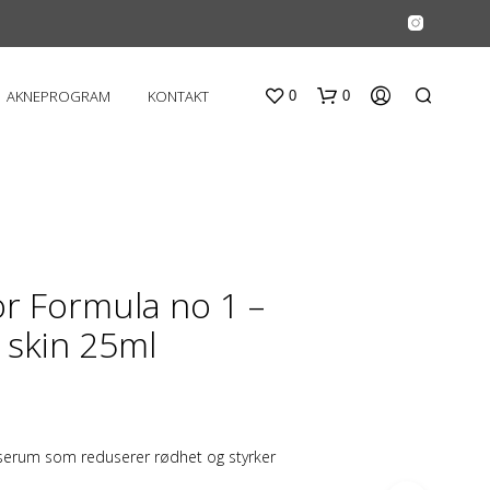
AKNEPROGRAM
KONTAKT
0
0
or Formula no 1 –
e skin 25ml
D
U
H
A
R
erum som reduserer rødhet og styrker
I
N