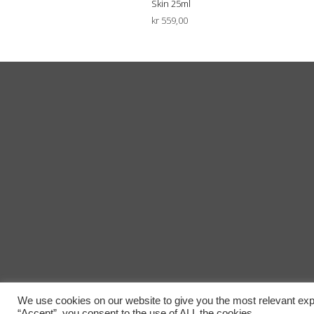
Skin 25ml
kr
559,00
LEGG I HANDLEKURV
We use cookies on our website to give you the most relevant exp
“Accept”, you consent to the use of ALL the cookies.