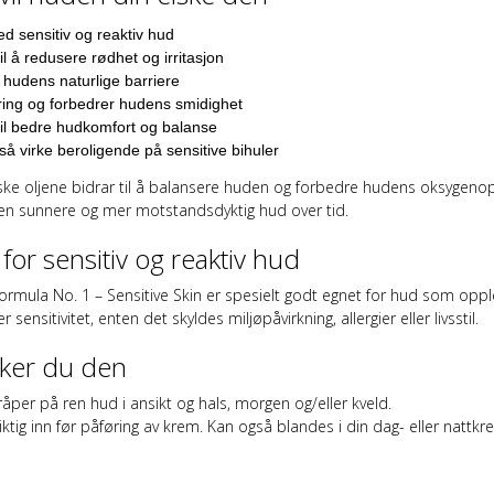
d sensitiv og reaktiv hud
til å redusere rødhet og irritasjon
 hudens naturlige barriere
ring og forbedrer hudens smidighet
til bedre hudkomfort og balanse
å virke beroligende på sensitive bihuler
ke oljene bidrar til å balansere huden og forbedre hudens oksygeno
en sunnere og mer motstandsdyktig hud over tid.
 for sensitiv og reaktiv hud
Formula No. 1 – Sensitive Skin er spesielt godt egnet for hud som oppl
ler sensitivitet, enten det skyldes miljøpåvirkning, allergier eller livsstil.
uker du den
åper på ren hud i ansikt og hals, morgen og/eller kveld.
ktig inn før påføring av krem. Kan også blandes i din dag- eller nattk