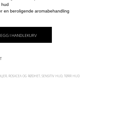
E
r hud
N
r en beroligende aromabehandling
.
LEGG I HANDLEKURV
T
OLJER
,
ROSACEA OG RØDHET
,
SENSITIV HUD
,
TØRR HUD