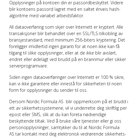
Opplysninger på kontoen din er passordbeskyttet. Videre
blir kontoens passord lagret med en saltet énveis hash-
algoritme med variabel arbeidsfaktor.
All dataoverføring som skjer over Internett er kryptert. Alle
transaksjoner blir behandlet over en SSL/TLS-tilkobling av
bransjestandard, med minimum 256-biters kryptering. Det
foreligger imidlertid ingen garanti for at noen ikke kan få
tilgang til slike opplysninger, eller at de ikke blir avslørt,
endret eller ødelagt ved brudd på en brannmur eller sikker
serverprogramvare.
Siden ingen dataoverføringer over Internett er 100 % sikre,
kan vi ikke garantere eller innestå for sikkerheten til noen
form for opplysninger du sender til oss.
Dersom
Nordic Formula AS
blir oppmerksom på et brudd i
ett av sikkerhetssystemene, vil vi underrette deg skriftlig per
epost eller SMS, slik at du kan foreta nødvendige
beskyttende tiltak. Ved å bruke våre tjenester eller gi oss
personopplysninger, samtykker du til at
Nordic Formula
AS
tar kontakt med deg elektronisk vedrørende sikkerhets-