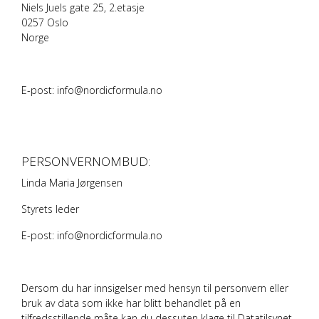
Niels Juels gate 25, 2.etasje
0257 Oslo
Norge
E-post: info@nordicformula.no
PERSONVERNOMBUD:
Linda Maria Jørgensen
Styrets leder
E-post: info@nordicformula.no
Dersom du har innsigelser med hensyn til personvern eller
bruk av data som ikke har blitt behandlet på en
tilfredsstillende måte kan du dessuten
klage til Datatilsynet
.