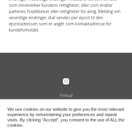
som innskrenker Kundens rettigheter, eller som endrer
partenes forpliktelser eller rettigheter for øvrig. Melding om
vesentlige endringer skal sendes per epost til den
epostadressen som er angitt som kontaktadresse for
kundeforholdet.
Finhud
Org.nr. 989 240 889
+47 916 29 322
We use cookies on our website to give you the most relevant
info@finhud.no
experience by remembering your preferences and repeat
Niels Juels Gate 25, 0257 Oslo
visits. By clicking “Accept”, you consent to the use of ALL the
Vilkår, retur og betingelser
cookies.