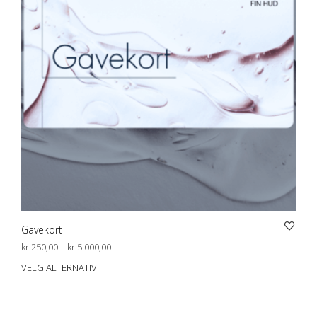
Gavekort
Prisområde:
kr
250,00
–
kr
5.000,00
kr 250,00
VELG ALTERNATIV
Dett
til
prod
kr 5.000,00
har
flere