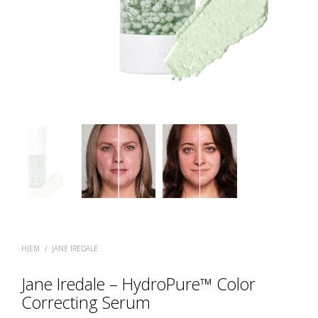
HJEM
/
JANE IREDALE
Jane Iredale – HydroPure™ Color
Correcting Serum