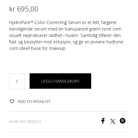
kr
695,00
HydroPure™ Color Correcting Serum er et lett, fargeret
beroligende serum med en transparent grønn tone som
visuelt nøytraliserer rødhet i huden. Samtidig tilfører den
fukt og beskytter mot irritasjon, og gir en jevnere hudtone
som ideell base for makeup.
CC
LEGG I HANDLEKURV
ADD TO WISHLIST
SHARE THIS PRODUCT