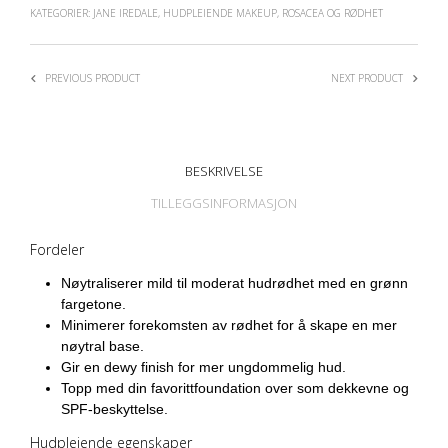
KATEGORIER:
JANE IREDALE
,
HUDPLEIENDE MAKEUP
,
ROSACEA OG RØDHET
PREVIOUS PRODUCT
NEXT PRODUCT
BESKRIVELSE
TILLEGGSINFORMASJON
Fordeler
Nøytraliserer mild til moderat hudrødhet med en grønn
fargetone.
Minimerer forekomsten av rødhet for å skape en mer
nøytral base.
Gir en dewy finish for mer ungdommelig hud.
Topp med din favorittfoundation over som dekkevne og
SPF-beskyttelse.
Hudpleiende egenskaper