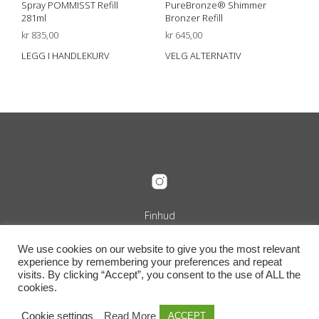
Spray POMMISST Refill
PureBronze® Shimmer
281ml
Bronzer Refill
kr
835,00
kr
645,00
LEGG I HANDLEKURV
VELG ALTERNATIV
Dett
prod
har
flere
varia
Alte
kan
velg
på
prod
Finhud
Org.nr. 989 240 889
+47 916 29 322
We use cookies on our website to give you the most relevant
info@finhud.no
experience by remembering your preferences and repeat
Niels Juels Gate 25, 0257 Oslo
visits. By clicking “Accept”, you consent to the use of ALL the
Vilkår, retur og betingelser
cookies.
Cookie settings
Read More
ACCEPT